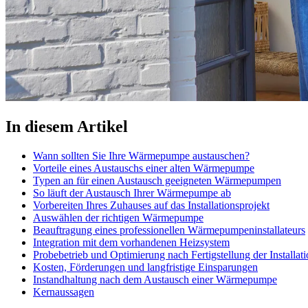
In diesem Artikel
Wann sollten Sie Ihre Wärmepumpe austauschen?
Vorteile eines Austauschs einer alten Wärmepumpe
Typen an für einen Austausch geeigneten Wärmepumpen
So läuft der Austausch Ihrer Wärmepumpe ab
Vorbereiten Ihres Zuhauses auf das Installationsprojekt
Auswählen der richtigen Wärmepumpe
Beauftragung eines professionellen Wärmepumpeninstallateurs
Integration mit dem vorhandenen Heizsystem
Probebetrieb und Optimierung nach Fertigstellung der Installat
Kosten, Förderungen und langfristige Einsparungen
Instandhaltung nach dem Austausch einer Wärmepumpe
Kernaussagen