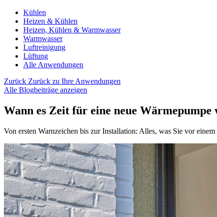
Kühlen
Heizen & Kühlen
Heizen, Kühlen & Warmwasser
Warmwasser
Luftreinigung
Lüftung
Alle Anwendungen
Zurück
Zurück zu Ihre Anwendungen
Alle Blogbeiträge anzeigen
Wann es Zeit für eine neue Wärmepumpe 
Von ersten Warnzeichen bis zur Installation: Alles, was Sie vor ein