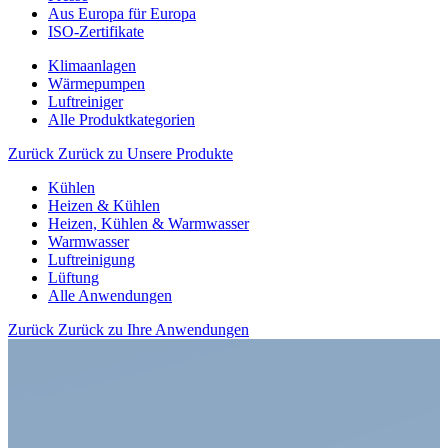
Aus Europa für Europa
ISO-Zertifikate
Klimaanlagen
Wärmepumpen
Luftreiniger
Alle Produktkategorien
Zurück
Zurück zu Unsere Produkte
Kühlen
Heizen & Kühlen
Heizen, Kühlen & Warmwasser
Warmwasser
Luftreinigung
Lüftung
Alle Anwendungen
Zurück
Zurück zu Ihre Anwendungen