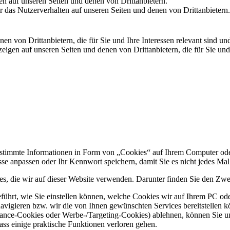
en auf unseren Seiten und denen von Drittanbietern.
 das Nutzerverhalten auf unseren Seiten und denen von Drittanbietern.
n von Drittanbietern, die für Sie und Ihre Interessen relevant sind 
en auf unseren Seiten und denen von Drittanbietern, die für Sie und I
estimmte Informationen in Form von „Cookies“ auf Ihrem Computer ode
isse anpassen oder Ihr Kennwort speichern, damit Sie es nicht jedes 
ies, die wir auf dieser Website verwenden. Darunter finden Sie den Zw
hrt, wie Sie einstellen können, welche Cookies wir auf Ihrem PC oder
e navigieren bzw. wir die von Ihnen gewünschten Services bereitstelle
rmance-Cookies oder Werbe-/Targeting-Cookies) ablehnen, können Sie 
ass einige praktische Funktionen verloren gehen.