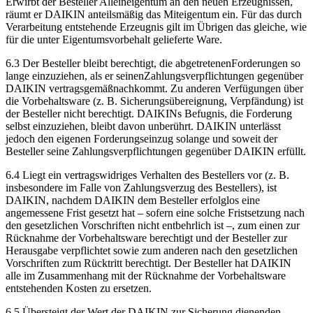
Erwirbt der Besteller Alleineigentum an den neuen Erzeugnissen,
räumt er DAIKIN anteilsmäßig das Miteigentum ein. Für das durch
Verarbeitung entstehende Erzeugnis gilt im Übrigen das gleiche, wie
für die unter Eigentumsvorbehalt gelieferte Ware.
6.3 Der Besteller bleibt berechtigt, die abgetretenenForderungen so
lange einzuziehen, als er seinenZahlungsverpflichtungen gegenüber
DAIKIN vertragsgemäßnachkommt. Zu anderen Verfügungen über
die Vorbehaltsware (z. B. Sicherungsübereignung, Verpfändung) ist
der Besteller nicht berechtigt. DAIKINs Befugnis, die Forderung
selbst einzuziehen, bleibt davon unberührt. DAIKIN unterlässt
jedoch den eigenen Forderungseinzug solange und soweit der
Besteller seine Zahlungsverpflichtungen gegenüber DAIKIN erfüllt.
6.4 Liegt ein vertragswidriges Verhalten des Bestellers vor (z. B.
insbesondere im Falle von Zahlungsverzug des Bestellers), ist
DAIKIN, nachdem DAIKIN dem Besteller erfolglos eine
angemessene Frist gesetzt hat – sofern eine solche Fristsetzung nach
den gesetzlichen Vorschriften nicht entbehrlich ist –, zum einen zur
Rücknahme der Vorbehaltsware berechtigt und der Besteller zur
Herausgabe verpflichtet sowie zum anderen nach den gesetzlichen
Vorschriften zum Rücktritt berechtigt. Der Besteller hat DAIKIN
alle im Zusammenhang mit der Rücknahme der Vorbehaltsware
entstehenden Kosten zu ersetzen.
6.5 Übersteigt der Wert der DAIKIN zur Sicherung dienenden