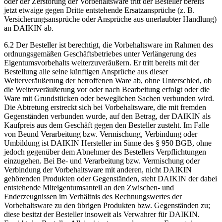
oder der Zerstörung der Vorbehaltsware tritt der Besteller bereits
jetzt etwaige gegen Dritte entstehende Ersatzansprüche (z. B.
Versicherungsansprüche oder Ansprüche aus unerlaubter Handlung)
an DAIKIN ab.
6.2 Der Besteller ist berechtigt, die Vorbehaltsware im Rahmen des
ordnungsgemäßen Geschäftsbetriebes unter Verlängerung des
Eigentumsvorbehalts weiterzuveräußern. Er tritt bereits mit der
Bestellung alle seine künftigen Ansprüche aus dieser
Weiterveräußerung der betroffenen Ware ab, ohne Unterschied, ob
die Weiterveräußerung vor oder nach Bearbeitung erfolgt oder die
Ware mit Grundstücken oder beweglichen Sachen verbunden wird.
Die Abtretung erstreckt sich bei Vorbehaltsware, die mit fremden
Gegenständen verbunden wurde, auf den Betrag, der DAIKIN als
Kaufpreis aus dem Geschäft gegen den Besteller zusteht. Im Falle
von Beund Verarbeitung bzw. Vermischung, Verbindung oder
Umbildung ist DAIKIN Hersteller im Sinne des § 950 BGB, ohne
jedoch gegenüber dem Abnehmer des Bestellers Verpflichtungen
einzugehen. Bei Be- und Verarbeitung bzw. Vermischung oder
Verbindung der Vorbehaltsware mit anderen, nicht DAIKIN
gehörenden Produkten oder Gegenständen, steht DAIKIN der dabei
entstehende Miteigentumsanteil an den Zwischen- und
Enderzeugnissen im Verhältnis des Rechnungswertes der
Vorbehaltsware zu den übrigen Produkten bzw. Gegenständen zu;
diese besitzt der Besteller insoweit als Verwahrer für DAIKIN.