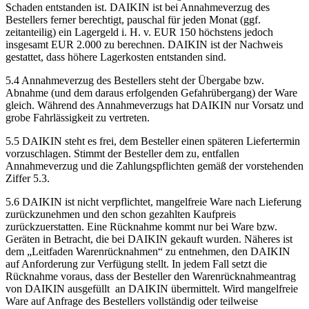
Schaden entstanden ist. DAIKIN ist bei Annahmeverzug des
Bestellers ferner berechtigt, pauschal für jeden Monat (ggf.
zeitanteilig) ein Lagergeld i. H. v. EUR 150 höchstens jedoch
insgesamt EUR 2.000 zu berechnen. DAIKIN ist der Nachweis
gestattet, dass höhere Lagerkosten entstanden sind.
5.4 Annahmeverzug des Bestellers steht der Übergabe bzw.
Abnahme (und dem daraus erfolgenden Gefahrübergang) der Ware
gleich. Während des Annahmeverzugs hat DAIKIN nur Vorsatz und
grobe Fahrlässigkeit zu vertreten.
5.5 DAIKIN steht es frei, dem Besteller einen späteren Liefertermin
vorzuschlagen. Stimmt der Besteller dem zu, entfallen
Annahmeverzug und die Zahlungspflichten gemäß der vorstehenden
Ziffer 5.3.
5.6 DAIKIN ist nicht verpflichtet, mangelfreie Ware nach Lieferung
zurückzunehmen und den schon gezahlten Kaufpreis
zurückzuerstatten. Eine Rücknahme kommt nur bei Ware bzw.
Geräten in Betracht, die bei DAIKIN gekauft wurden. Näheres ist
dem „Leitfaden Warenrücknahmen“ zu entnehmen, den DAIKIN
auf Anforderung zur Verfügung stellt. In jedem Fall setzt die
Rücknahme voraus, dass der Besteller den Warenrücknahmeantrag
von DAIKIN ausgefüllt an DAIKIN übermittelt. Wird mangelfreie
Ware auf Anfrage des Bestellers vollständig oder teilweise