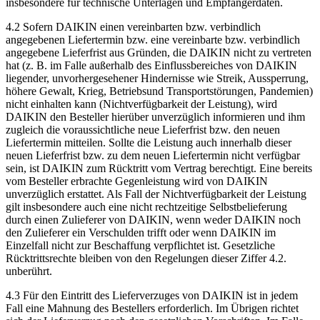
insbesondere für technische Unterlagen und Empfängerdaten.
4.2 Sofern DAIKIN einen vereinbarten bzw. verbindlich
angegebenen Liefertermin bzw. eine vereinbarte bzw. verbindlich
angegebene Lieferfrist aus Gründen, die DAIKIN nicht zu vertreten
hat (z. B. im Falle außerhalb des Einflussbereiches von DAIKIN
liegender, unvorhergesehener Hindernisse wie Streik, Aussperrung,
höhere Gewalt, Krieg, Betriebsund Transportstörungen, Pandemien)
nicht einhalten kann (Nichtverfügbarkeit der Leistung), wird
DAIKIN den Besteller hierüber unverzüglich informieren und ihm
zugleich die voraussichtliche neue Lieferfrist bzw. den neuen
Liefertermin mitteilen. Sollte die Leistung auch innerhalb dieser
neuen Lieferfrist bzw. zu dem neuen Liefertermin nicht verfügbar
sein, ist DAIKIN zum Rücktritt vom Vertrag berechtigt. Eine bereits
vom Besteller erbrachte Gegenleistung wird von DAIKIN
unverzüglich erstattet. Als Fall der Nichtverfügbarkeit der Leistung
gilt insbesondere auch eine nicht rechtzeitige Selbstbelieferung
durch einen Zulieferer von DAIKIN, wenn weder DAIKIN noch
den Zulieferer ein Verschulden trifft oder wenn DAIKIN im
Einzelfall nicht zur Beschaffung verpflichtet ist. Gesetzliche
Rücktrittsrechte bleiben von den Regelungen dieser Ziffer 4.2.
unberührt.
4.3 Für den Eintritt des Lieferverzuges von DAIKIN ist in jedem
Fall eine Mahnung des Bestellers erforderlich. Im Übrigen richtet