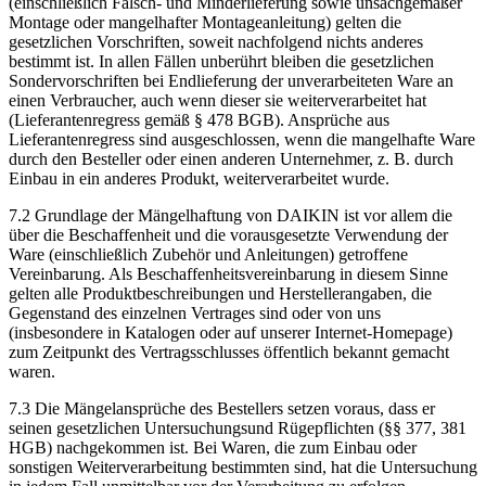
(einschließlich Falsch- und Minderlieferung sowie unsachgemäßer
Montage oder mangelhafter Montageanleitung) gelten die
gesetzlichen Vorschriften, soweit nachfolgend nichts anderes
bestimmt ist. In allen Fällen unberührt bleiben die gesetzlichen
Sondervorschriften bei Endlieferung der unverarbeiteten Ware an
einen Verbraucher, auch wenn dieser sie weiterverarbeitet hat
(Lieferantenregress gemäß § 478 BGB). Ansprüche aus
Lieferantenregress sind ausgeschlossen, wenn die mangelhafte Ware
durch den Besteller oder einen anderen Unternehmer, z. B. durch
Einbau in ein anderes Produkt, weiterverarbeitet wurde.
7.2 Grundlage der Mängelhaftung von DAIKIN ist vor allem die
über die Beschaffenheit und die vorausgesetzte Verwendung der
Ware (einschließlich Zubehör und Anleitungen) getroffene
Vereinbarung. Als Beschaffenheitsvereinbarung in diesem Sinne
gelten alle Produktbeschreibungen und Herstellerangaben, die
Gegenstand des einzelnen Vertrages sind oder von uns
(insbesondere in Katalogen oder auf unserer Internet-Homepage)
zum Zeitpunkt des Vertragsschlusses öffentlich bekannt gemacht
waren.
7.3 Die Mängelansprüche des Bestellers setzen voraus, dass er
seinen gesetzlichen Untersuchungsund Rügepflichten (§§ 377, 381
HGB) nachgekommen ist. Bei Waren, die zum Einbau oder
sonstigen Weiterverarbeitung bestimmten sind, hat die Untersuchung