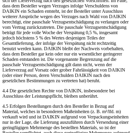
sich der Lieferverzug nach den gesetzlichen Vorschriften. Im Falle,
dass dem Besteller wegen Verzuges infolge Verschuldens von
DAIKIN ein Schaden entsteht, ist der Besteller unter Ausschluss
weiterer Ansprüche wegen des Verzuges nach Wahl von DAIKIN
berechtigt, eine pauschale Verzugsentschädigung zu verlangen oder
vom Vertrag zurückzutreten. Die pauschale Verzugsentschädigung
beträgt für jede volle Woche der Verspätung 0,5 %, insgesamt
jedoch höchstens 5 % des Wertes desjenigen Teiles der
Gesamtlieferung, der infolge der Verspätung nicht rechtzeitig
benutzt werden kann. DAIKIN bleibt der Nachweis vorbehalten,
dass dem Besteller gar kein oder nur ein wesentlicher geringerer
Schaden entstanden ist. Die vorgenannte Begrenzung auf die
pauschale Verzugsentschädigung gilt dann nicht, wenn der
Lieferverzug auf Vorsatz oder grober Fahrlässigkeit von DAIKIN
(oder einer Person, deren Verschulden DAIKIN nach den
gesetzlichen Bestimmungen zu vertreten hat) beruht.
4.4 Die gesetzlichen Rechte von DAIKIN, insbesondere bei
Ausschluss der Leistungspflicht, bleiben unberührt.
4.5 Erfolgen Bestellungen durch den Besteller in Bezug auf
Material, welches in besonderen Maßeinheiten (z. B. m²/lfd. m)
verkauft wird und ist DAIKIN aufgrund von Verpackungseinheiten
nur in der Lage, die Lieferung auszuführen durch Versendung einer
geringfügigen Mehrmenge des bestellten Materials, so ist der
Besteller verpflichtet, auch diese geringfügige Mehrmenge aufgrund