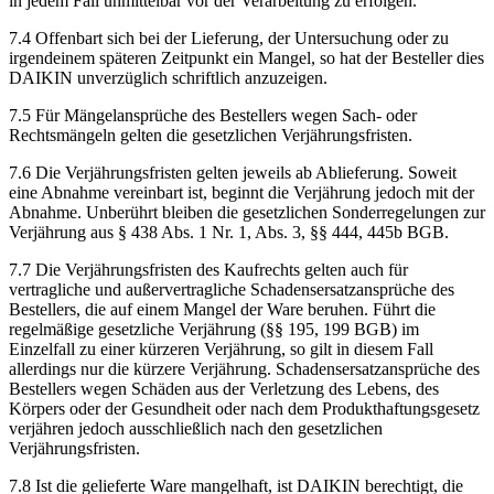
in jedem Fall unmittelbar vor der Verarbeitung zu erfolgen.
7.4 Offenbart sich bei der Lieferung, der Untersuchung oder zu
irgendeinem späteren Zeitpunkt ein Mangel, so hat der Besteller dies
DAIKIN unverzüglich schriftlich anzuzeigen.
7.5 Für Mängelansprüche des Bestellers wegen Sach- oder
Rechtsmängeln gelten die gesetzlichen Verjährungsfristen.
7.6 Die Verjährungsfristen gelten jeweils ab Ablieferung. Soweit
eine Abnahme vereinbart ist, beginnt die Verjährung jedoch mit der
Abnahme. Unberührt bleiben die gesetzlichen Sonderregelungen zur
Verjährung aus § 438 Abs. 1 Nr. 1, Abs. 3, §§ 444, 445b BGB.
7.7 Die Verjährungsfristen des Kaufrechts gelten auch für
vertragliche und außervertragliche Schadensersatzansprüche des
Bestellers, die auf einem Mangel der Ware beruhen. Führt die
regelmäßige gesetzliche Verjährung (§§ 195, 199 BGB) im
Einzelfall zu einer kürzeren Verjährung, so gilt in diesem Fall
allerdings nur die kürzere Verjährung. Schadensersatzansprüche des
Bestellers wegen Schäden aus der Verletzung des Lebens, des
Körpers oder der Gesundheit oder nach dem Produkthaftungsgesetz
verjähren jedoch ausschließlich nach den gesetzlichen
Verjährungsfristen.
7.8 Ist die gelieferte Ware mangelhaft, ist DAIKIN berechtigt, die