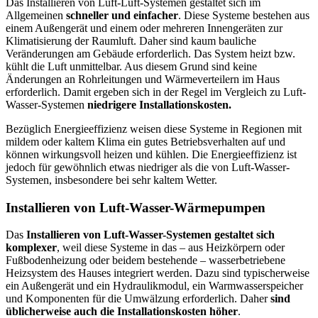
Das Installieren von Luft-Luft-Systemen gestaltet sich im
Allgemeinen
schneller und einfacher
. Diese Systeme bestehen aus
einem Außengerät und einem oder mehreren Innengeräten zur
Klimatisierung der Raumluft. Daher sind kaum bauliche
Veränderungen am Gebäude erforderlich. Das System heizt bzw.
kühlt die Luft unmittelbar. Aus diesem Grund sind keine
Änderungen an Rohrleitungen und Wärmeverteilern im Haus
erforderlich. Damit ergeben sich in der Regel im Vergleich zu Luft-
Wasser-Systemen
niedrigere Installationskosten.
Bezüglich Energieeffizienz weisen diese Systeme in Regionen mit
mildem oder kaltem Klima ein gutes Betriebsverhalten auf und
können wirkungsvoll heizen und kühlen. Die Energieeffizienz ist
jedoch für gewöhnlich etwas niedriger als die von Luft-Wasser-
Systemen, insbesondere bei sehr kaltem Wetter.
Installieren von Luft-Wasser-Wärmepumpen
Das
Installieren von Luft-Wasser-Systemen gestaltet sich
komplexer
, weil diese Systeme in das – aus Heizkörpern oder
Fußbodenheizung oder beidem bestehende – wasserbetriebene
Heizsystem des Hauses integriert werden. Dazu sind typischerweise
ein Außengerät und ein Hydraulikmodul, ein Warmwasserspeicher
und Komponenten für die Umwälzung erforderlich. Daher
sind
üblicherweise auch die Installationskosten höher
.