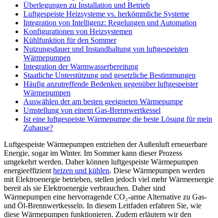
Überlegungen zu Installation und Betrieb
Luftgespeiste Heizsysteme vs. herkömmliche Systeme
Integration von Intelligenz: Regelungen und Automation
Konfigurationen von Heizsystemen
Kühlfunktion für den Sommer
Nutzungsdauer und Instandhaltung von luftgespeisten
Wärmepumpen
Integration der Warmwasserbereitung
Staatliche Unterstützung und gesetzliche Bestimmungen
Häufig anzutreffende Bedenken gegenüber luftgespeister
Wärmepumpen
Auswählen der am besten geeigneten Wärmepumpe
Umstellung von einem Gas-Brennwertkessel
Ist eine luftgespeiste Wärmepumpe die beste Lösung für mein
Zuhause?
Luftgespeiste Wärmepumpen entziehen der Außenluft erneuerbare
Energie, sogar im Winter. Im Sommer kann dieser Prozess
umgekehrt werden. Daher können luftgespeiste Wärmepumpen
energieeffizient
heizen und kühlen
. Diese Wärmepumpen werden
mit Elektroenergie betrieben, stellen jedoch viel mehr Wärmeenergie
bereit als sie Elektroenergie verbrauchen. Daher sind
Wärmepumpen eine hervorragende CO₂-arme Alternative zu Gas-
und Öl-Brennwertkesseln. In diesem Leitfaden erfahren Sie, wie
diese Wärmepumpen funktionieren. Zudem erläutern wir den