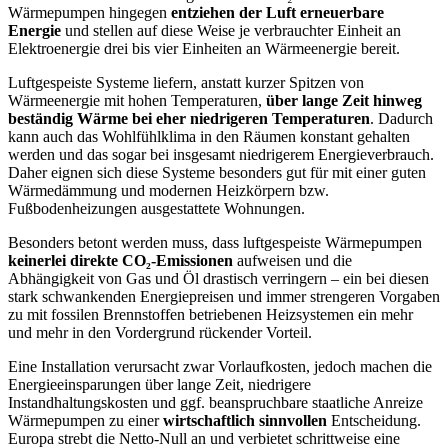
Wärmepumpen hingegen
entziehen der Luft erneuerbare
Energie
und stellen auf diese Weise je verbrauchter Einheit an
Elektroenergie drei bis vier Einheiten an Wärmeenergie bereit.
Luftgespeiste Systeme liefern, anstatt kurzer Spitzen von
Wärmeenergie mit hohen Temperaturen,
über lange Zeit hinweg
beständig Wärme bei eher niedrigeren Temperaturen
. Dadurch
kann auch das Wohlfühlklima in den Räumen konstant gehalten
werden und das sogar bei insgesamt niedrigerem Energieverbrauch.
Daher eignen sich diese Systeme besonders gut für mit einer guten
Wärmedämmung und modernen Heizkörpern bzw.
Fußbodenheizungen ausgestattete Wohnungen.
Besonders betont werden muss, dass luftgespeiste Wärmepumpen
keinerlei direkte CO₂-Emissionen
aufweisen und die
Abhängigkeit von Gas und Öl drastisch verringern – ein bei diesen
stark schwankenden Energiepreisen und immer strengeren Vorgaben
zu mit fossilen Brennstoffen betriebenen Heizsystemen ein mehr
und mehr in den Vordergrund rückender Vorteil.
Eine Installation verursacht zwar Vorlaufkosten, jedoch machen die
Energieeinsparungen über lange Zeit, niedrigere
Instandhaltungskosten und ggf. beanspruchbare staatliche Anreize
Wärmepumpen zu einer
wirtschaftlich sinnvollen
Entscheidung.
Europa strebt die Netto-Null an und verbietet schrittweise eine