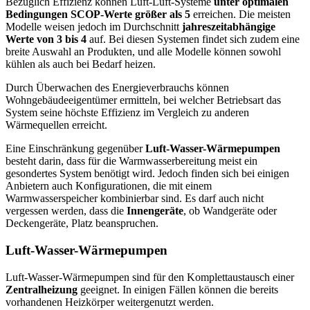
Bezüglich Effizienz können Luft-Luft-Systeme
unter optimalen
Bedingungen SCOP-Werte größer als 5
erreichen. Die meisten
Modelle weisen jedoch im Durchschnitt
jahreszeitabhängige
Werte von 3 bis 4
auf. Bei diesen Systemen findet sich zudem eine
breite Auswahl an Produkten, und alle Modelle können sowohl
kühlen als auch bei Bedarf heizen.
Durch Überwachen des Energieverbrauchs können
Wohngebäudeeigentümer ermitteln, bei welcher Betriebsart das
System seine höchste Effizienz im Vergleich zu anderen
Wärmequellen erreicht.
Eine Einschränkung gegenüber
Luft-Wasser-Wärmepumpen
besteht darin, dass für die Warmwasserbereitung meist ein
gesondertes System benötigt wird. Jedoch finden sich bei einigen
Anbietern auch Konfigurationen, die mit einem
Warmwasserspeicher kombinierbar sind. Es darf auch nicht
vergessen werden, dass die
Innengeräte
, ob Wandgeräte oder
Deckengeräte, Platz beanspruchen.
Luft-Wasser-Wärmepumpen
Luft-Wasser-Wärmepumpen sind für den Komplettaustausch einer
Zentralheizung
geeignet. In einigen Fällen können die bereits
vorhandenen Heizkörper weitergenutzt werden.