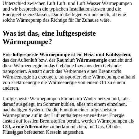
Unterschied zwischen Luft-Luft- und Luft-Wasser Wärmepumpen
und wir besprechen die typischen Installationskosten und die
Energieeffizienzklassen. Dann überlegen wir uns noch, ob eine
solche Wärmepump das Richtige für Ihr Zuhause wäre.
Was ist das, eine luftgespeiste
Wärmepumpe?
Eine
luftgespeiste Wärmepumpe
ist ein
Heiz- und Kühlsystem
,
das der Außenluft bzw. der Raumluft
Wärmeenergie
entzieht und
diese Wärmeenergie in das Gebäude bzw. aus dem Gebäude
transportiert. Anstatt durch das Verbrennen eines Brennstoffs
Wärmeenergie zu erzeugen, transportiert eine Wärmepumpe anhand
von Elektroenergie die Wärmeenergie von einem Ort zu einem
anderen.
Luftgespeiste Wärmepumpen können im Winter heizen und, falls
darauf ausgelegt, im Sommer kühlen, alles mit einem einzelnen,
nachhaltigen System. Da die Funktion einer luftgespeisten
Wärmepumpe auf in der Luft enthaltener erneuerbarer Energie
anstatt auf fossilen Brennstoffen beruht, werden Wärmepumpen als
CO₂-arme Alternative
zu herkömmlichen, mit Gas, Öl oder
Flüssiggas befeuerten Kesseln angesehen.