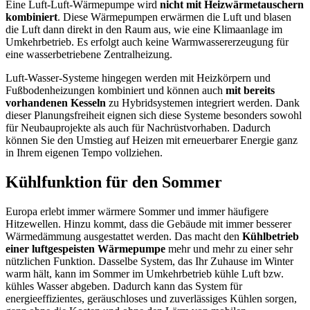
Eine Luft-Luft-Wärmepumpe wird
nicht mit Heizwärmetauschern
kombiniert
. Diese Wärmepumpen erwärmen die Luft und blasen
die Luft dann direkt in den Raum aus, wie eine Klimaanlage im
Umkehrbetrieb. Es erfolgt auch keine Warmwassererzeugung für
eine wasserbetriebene Zentralheizung.
Luft-Wasser-Systeme hingegen werden mit Heizkörpern und
Fußbodenheizungen kombiniert und können auch
mit bereits
vorhandenen Kesseln
zu Hybridsystemen integriert werden. Dank
dieser Planungsfreiheit eignen sich diese Systeme besonders sowohl
für Neubauprojekte als auch für Nachrüstvorhaben. Dadurch
können Sie den Umstieg auf Heizen mit erneuerbarer Energie ganz
in Ihrem eigenen Tempo vollziehen.
Kühlfunktion für den Sommer
Europa erlebt immer wärmere Sommer und immer häufigere
Hitzewellen. Hinzu kommt, dass die Gebäude mit immer besserer
Wärmedämmung ausgestattet werden. Das macht den
Kühlbetrieb
einer luftgespeisten Wärmepumpe
mehr und mehr zu einer sehr
nützlichen Funktion. Dasselbe System, das Ihr Zuhause im Winter
warm hält, kann im Sommer im Umkehrbetrieb kühle Luft bzw.
kühles Wasser abgeben. Dadurch kann das System für
energieeffizientes, geräuschloses und zuverlässiges Kühlen sorgen,