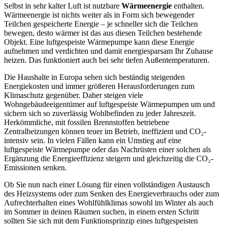
Selbst in sehr kalter Luft ist nutzbare
Wärmeenergie
enthalten.
Wärmeenergie ist nichts weiter als in Form sich bewegender
Teilchen gespeicherte Energie – je schneller sich die Teilchen
bewegen, desto wärmer ist das aus diesen Teilchen bestehende
Objekt. Eine luftgespeiste Wärmepumpe kann diese Energie
aufnehmen und verdichten und damit energiesparsam Ihr Zuhause
heizen. Das funktioniert auch bei sehr tiefen Außentemperaturen.
Die Haushalte in Europa sehen sich beständig steigenden
Energiekosten und immer größeren Herausforderungen zum
Klimaschutz gegenüber. Daher steigen viele
Wohngebäudeeigentümer auf luftgespeiste Wärmepumpen um und
sichern sich so zuverlässig Wohlbefinden zu jeder Jahreszeit.
Herkömmliche, mit fossilen Brennstoffen betriebene
Zentralheizungen können teuer im Betrieb, ineffizient und CO₂-
intensiv sein. In vielen Fällen kann ein Umstieg auf eine
luftgespeiste Wärmepumpe oder das Nachrüsten einer solchen als
Ergänzung die Energieeffizienz steigern und gleichzeitig die CO₂-
Emissionen senken.
Ob Sie nun nach einer Lösung für einen vollständigen Austausch
des Heizsystems oder zum Senken des Energieverbrauchs oder zum
Aufrechterhalten eines Wohlfühlklimas sowohl im Winter als auch
im Sommer in deinen Räumen suchen, in einem ersten Schritt
sollten Sie sich mit dem Funktionsprinzip eines luftgespeisten