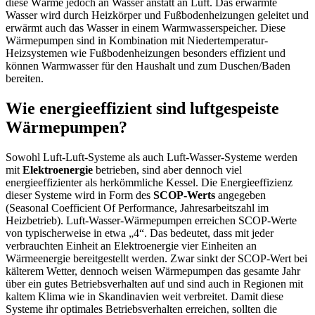
diese Wärme jedoch an Wasser anstatt an Luft. Das erwärmte
Wasser wird durch Heizkörper und Fußbodenheizungen geleitet und
erwärmt auch das Wasser in einem Warmwasserspeicher. Diese
Wärmepumpen sind in Kombination mit Niedertemperatur-
Heizsystemen wie Fußbodenheizungen besonders effizient und
können Warmwasser für den Haushalt und zum Duschen/Baden
bereiten.
Wie energieeffizient sind luftgespeiste
Wärmepumpen?
Sowohl Luft-Luft-Systeme als auch Luft-Wasser-Systeme werden
mit
Elektroenergie
betrieben, sind aber dennoch viel
energieeffizienter als herkömmliche Kessel. Die Energieeffizienz
dieser Systeme wird in Form des
SCOP-Werts
angegeben
(Seasonal Coefficient Of Performance, Jahresarbeitszahl im
Heizbetrieb). Luft-Wasser-Wärmepumpen erreichen SCOP-Werte
von typischerweise in etwa „4“. Das bedeutet, dass mit jeder
verbrauchten Einheit an Elektroenergie vier Einheiten an
Wärmeenergie bereitgestellt werden. Zwar sinkt der SCOP-Wert bei
kälterem Wetter, dennoch weisen Wärmepumpen das gesamte Jahr
über ein gutes Betriebsverhalten auf und sind auch in Regionen mit
kaltem Klima wie in Skandinavien weit verbreitet. Damit diese
Systeme ihr optimales Betriebsverhalten erreichen, sollten die