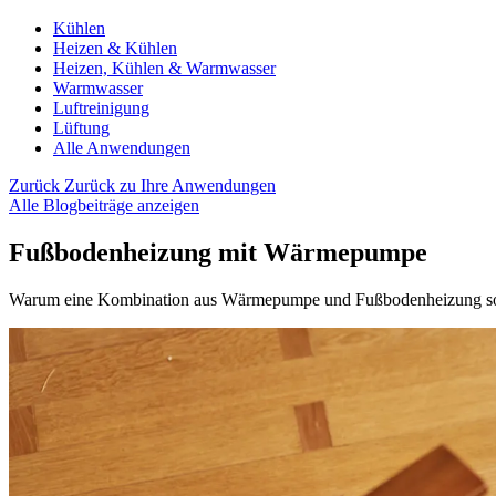
Kühlen
Heizen & Kühlen
Heizen, Kühlen & Warmwasser
Warmwasser
Luftreinigung
Lüftung
Alle Anwendungen
Zurück
Zurück zu Ihre Anwendungen
Alle Blogbeiträge anzeigen
Fußbodenheizung mit Wärmepumpe
Warum eine Kombination aus Wärmepumpe und Fußbodenheizung so g