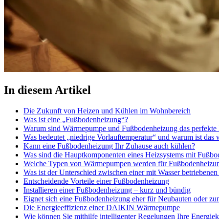
In diesem Artikel
Die Zukunft von Heizen und Kühlen im Wohnbereich
Was ist eine „Fußbodenheizung“?
Warum sind Wärmepumpe und Fußbodenheizung das perfekte 
Was bedeutet „niedrige Vorlauftemperatur“ und warum ist das 
Kann eine Fußbodenheizung Ihr Zuhause auch kühlen?
Was sind die Hauptkomponenten eines Heizsystems mit Fußbo
Welche Typen von Wärmepumpen werden für Fußbodenheizun
Was ist der Unterschied zwischen einer mit Wasser betrieben
Entscheidende Vorteile einer Fußbodenheizung
Installieren einer Fußbodenheizung – kurz und bündig
Eignet sich eine Fußbodenheizung eher für Neubauten oder z
Die Energieeffizienz einer DAIKIN Wärmepumpe
Wie können Sie mithilfe intelligenter Regelungen Ihre Energie