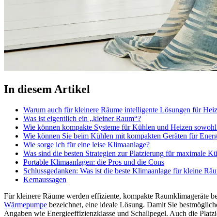
In diesem Artikel
Warum auch für kleinere Räume intelligente Lösungen für He
Was ist eigentlich ein „kleiner Raum“?
Wie können kompakte Systeme für Kühlen und Heizen sowohl ene
Wie können Sie beim Kühlen mit kompakten Geräten für Energi
Wie sorge ich für eine leise Klimaanlage?
Was sind die besten Strategien zur Platzierung für maximale 
Portable Klimaanlagen: die Pros und die Cons
Schlussgedanken: Was ist die beste Klimaanlage für kleine Rä
Kernaussagen
Für kleinere Räume werden effiziente, kompakte Raumklimageräte be
Wärmepumpe
bezeichnet, eine ideale Lösung. Damit Sie bestmögliche
Angaben wie Energieeffizienzklasse und Schallpegel. Auch die Platzie