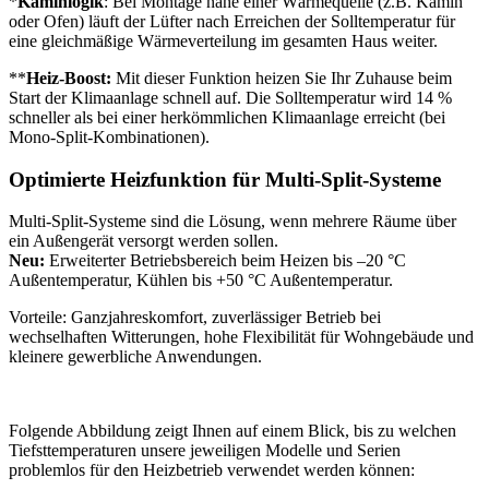
*
Kaminlogik
: Bei Montage nahe einer Wärmequelle (z.B. Kamin
oder Ofen) läuft der Lüfter nach Erreichen der Solltemperatur für
eine gleichmäßige Wärmeverteilung im gesamten Haus weiter.
**
Heiz-Boost:
Mit dieser Funktion heizen Sie Ihr Zuhause beim
Start der Klimaanlage schnell auf. Die Solltemperatur wird 14 %
schneller als bei einer herkömmlichen Klimaanlage erreicht (bei
Mono-Split-Kombinationen).
Optimierte Heizfunktion für Multi-Split-Systeme
Multi-Split-Systeme sind die Lösung, wenn mehrere Räume über
ein Außengerät versorgt werden sollen.
Neu:
Erweiterter Betriebsbereich beim Heizen bis –20 °C
Außentemperatur, Kühlen bis +50 °C Außentemperatur.
Vorteile: Ganzjahreskomfort, zuverlässiger Betrieb bei
wechselhaften Witterungen, hohe Flexibilität für Wohngebäude und
kleinere gewerbliche Anwendungen.
Folgende Abbildung zeigt Ihnen auf einem Blick, bis zu welchen
Tiefsttemperaturen unsere jeweiligen Modelle und Serien
problemlos für den Heizbetrieb verwendet werden können: