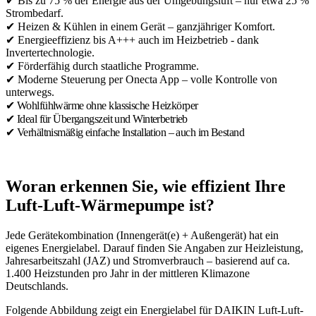
✔ Bis zu 75 % der Energie aus der Umgebungsluft – nur etwa 25 %
Strombedarf.
✔ Heizen & Kühlen in einem Gerät – ganzjähriger Komfort.
✔ Energieeffizienz bis A+++ auch im Heizbetrieb - dank
Invertertechnologie.
✔ Förderfähig durch staatliche Programme.
✔ Moderne Steuerung per Onecta App – volle Kontrolle von
unterwegs.
✔ Wohlfühlwärme ohne klassische Heizkörper
✔ Ideal für Übergangszeit und Winterbetrieb
✔ Verhältnismäßig einfache Installation – auch im Bestand
Woran erkennen Sie, wie effizient Ihre
Luft-Luft-Wärmepumpe ist?
Jede Gerätekombination (Innengerät(e) + Außengerät) hat ein
eigenes Energielabel. Darauf finden Sie Angaben zur Heizleistung,
Jahresarbeitszahl (JAZ) und Stromverbrauch – basierend auf ca.
1.400 Heizstunden pro Jahr in der mittleren Klimazone
Deutschlands.
Folgende Abbildung zeigt ein Energielabel für DAIKIN Luft-Luft-