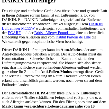
DAIKIN Luftreiniger
Das einzige und einfachste Gerät, dass für saubere und gesunde Luft
in Ihrem Zuhause sorgen kann, ist ein Luftreiniger, z. B. von
DAIKIN. Ein DAIKIN Luftreiniger ist speziell auf das Entfernen
dieser unsichtbaren schädlichen Partikel ausgelegt. Dem
DAIKIN
Luftreiniger MC55W
wurde sogar von namhaften Institutionen wie
der
ECARF
und der
British Allergy Foundation
eine nachweisliche
Linderung von Allergien und vom
Institut Pasteur de Lille
die
Wirksamkeit gegen respiratorische Viren bescheinigt.
Dieser DAIKIN Luftreiniger kann im
Auto-Modus
oder auch im
Anti-Pollen-Modus betrieben werden. Der Auto-Modus misst die
Konzentration an Schwebeteilchen im Raum und startet den
Luftreinigungsprozess entsprechend. Sie können sich also sicher
sein, dass möglicherweise vorhandene Allergene entfernt werden,
ganz ohne Ihr Zutun. Im
Anti-Pollen-Modus
erzeugt dieses Gerät
eine leichte Luftverwirbelung im Raum. Dadurch können Pollen
erfasst und unschädlich gemacht werden, noch bevor sie auf dem
Fußboden landen.
Der
elektrostatische HEPA-Filter
Ihres DAIKIN Luftreinigers
entfernt 99,97 % aller schädlichen Feinpartikel (0,3 μm), die u. a.
auch Allergien auslösen können. Für den Filter gibt es eine
auf dem
Markt kaum vergleichbare Lebensdauergarantie von 10