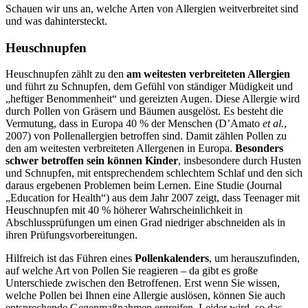
Schauen wir uns an, welche Arten von Allergien weitverbreitet sind
und was dahintersteckt.
Heuschnupfen
Heuschnupfen zählt zu den
am weitesten verbreiteten Allergien
und führt zu Schnupfen, dem Gefühl von ständiger Müdigkeit und
„heftiger Benommenheit“ und gereizten Augen. Diese Allergie wird
durch Pollen von Gräsern und Bäumen ausgelöst. Es besteht die
Vermutung, dass in Europa 40 % der Menschen (D’Amato
et al.
,
2007) von Pollenallergien betroffen sind. Damit zählen Pollen zu
den am weitesten verbreiteten Allergenen in Europa.
Besonders
schwer betroffen sein können Kinder
, insbesondere durch Husten
und Schnupfen, mit entsprechendem schlechtem Schlaf und den sich
daraus ergebenen Problemen beim Lernen. Eine Studie (Journal
„Education for Health“) aus dem Jahr 2007 zeigt, dass Teenager mit
Heuschnupfen mit 40 % höherer Wahrscheinlichkeit in
Abschlussprüfungen um einen Grad niedriger abschneiden als in
ihren Prüfungsvorbereitungen.
Hilfreich ist das Führen eines
Pollenkalenders
, um herauszufinden,
auf welche Art von Pollen Sie reagieren – da gibt es große
Unterschiede zwischen den Betroffenen. Erst wenn Sie wissen,
welche Pollen bei Ihnen eine Allergie auslösen, können Sie auch
entsprechende Gegenmaßnahmen ergreifen. Leider wird, so das