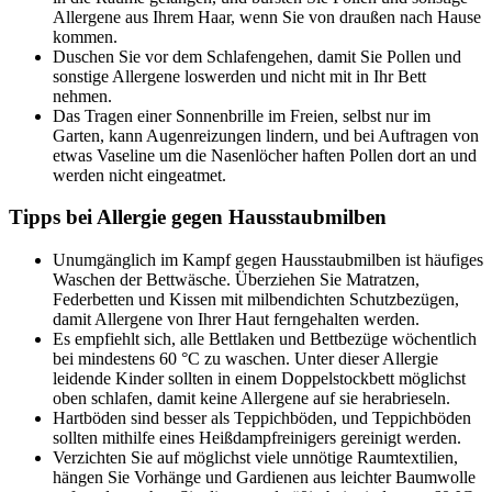
Allergene aus Ihrem Haar, wenn Sie von draußen nach Hause
kommen.
Duschen Sie vor dem Schlafengehen, damit Sie Pollen und
sonstige Allergene loswerden und nicht mit in Ihr Bett
nehmen.
Das Tragen einer Sonnenbrille im Freien, selbst nur im
Garten, kann Augenreizungen lindern, und bei Auftragen von
etwas Vaseline um die Nasenlöcher haften Pollen dort an und
werden nicht eingeatmet.
Tipps bei Allergie gegen Hausstaubmilben
Unumgänglich im Kampf gegen Hausstaubmilben ist häufiges
Waschen der Bettwäsche. Überziehen Sie Matratzen,
Federbetten und Kissen mit milbendichten Schutzbezügen,
damit Allergene von Ihrer Haut ferngehalten werden.
Es empfiehlt sich, alle Bettlaken und Bettbezüge wöchentlich
bei mindestens 60 °C zu waschen. Unter dieser Allergie
leidende Kinder sollten in einem Doppelstockbett möglichst
oben schlafen, damit keine Allergene auf sie herabrieseln.
Hartböden sind besser als Teppichböden, und Teppichböden
sollten mithilfe eines Heißdampfreinigers gereinigt werden.
Verzichten Sie auf möglichst viele unnötige Raumtextilien,
hängen Sie Vorhänge und Gardienen aus leichter Baumwolle