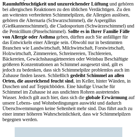
Raumluftfeuchtigkeit und unzureichender Lüftung
und gehören
bei allergischen Reaktionen zu den üblichen Verdächtigen. Zu den
am weitesten verbreiteten Schimmelpilzen, die Allergien auslösen,
gehören die Alternaria (Schwarzschimmel), die Aspergillus
(Gießkannenschimmel), die Cladosporium (Schwärzeschimmel) und
die Penicillium (Pinselschimmel).
Sollte es in Ihrer Familie Fälle
von Allergie oder Asthma
geben, dürften auch Sie anfälliger für
das Entwickeln einer Allergie sein. Obwohl nur in bestimmten
Branchen wie Landwirtschaft, Milchwirtschaft, Forstwirtschaft,
Holzwirtschaft, Zimmereien, Schreinereien, Tischlereien,
Bäckereien, Gewächshausgärtnereien oder Weinbau Beschäftigte
größeren Konzentrationen an Schimmel ausgesetzt sind, gilt es
jedoch zu bedenken, dass sich Schimmelpilze problemlos auch im
Zuhause finden lassen. Schließlich
gedeiht Schimmel an allen
Orten, die ausreichend feucht sind
, im Keller, hinter Wänden, in
Duschen und auf Teppichböden. Eine häufige Ursache für
Schimmel im Zuhause ist aus undichten Rohren austretendes
Wasser. Jedoch gilt auch hier, dass sich die
globale Erwärmung
auf
unsere Lebens- und Wohnbedingungen auswirkt und dadurch
Überschwemmungen keine Seltenheit mehr sind. Das führt auch zu
einer immer höheren Wahrscheinlichkeit, dass wir Schimmelpilzen
begegnen werden.