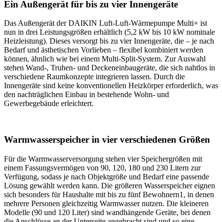
Ein Außengerät für bis zu vier Innengeräte
Das Außengerät der DAIKIN Luft-Luft-Wärmepumpe Multi+ ist
nun in drei Leistungsgrößen erhältlich (5,2 kW bis 10 kW nominale
Heizleistung). Dieses versorgt bis zu vier Innengeräte, die – je nach
Bedarf und ästhetischen Vorlieben – flexibel kombiniert werden
können, ähnlich wie bei einem Multi-Split-System. Zur Auswahl
stehen Wand-, Truhen- und Deckeneinbaugeräte, die sich nahtlos in
verschiedene Raumkonzepte integrieren lassen. Durch die
Innengeräte sind keine konventionellen Heizkörper erforderlich, was
den nachträglichen Einbau in bestehende Wohn- und
Gewerbegebäude erleichtert.
Warmwasserspeicher in vier verschiedenen Größen
Für die Warmwasserversorgung stehen vier Speichergrößen mit
einem Fassungsvermögen von 90, 120, 180 und 230 Litern zur
Verfügung, sodass je nach Objektgröße und Bedarf eine passende
Lösung gewählt werden kann. Die größeren Wasserspeicher eignen
sich besonders für Haushalte mit bis zu fünf Bewohnern1, in denen
mehrere Personen gleichzeitig Warmwasser nutzen. Die kleineren
Modelle (90 und 120 Liter) sind wandhängende Geräte, bei denen
die Anschlüsse an der Unterseite angebracht sind und so eine