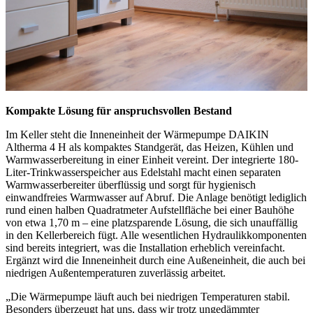
Kompakte Lösung für anspruchsvollen Bestand
Im Keller steht die Inneneinheit der Wärmepumpe DAIKIN
Altherma 4 H als kompaktes Standgerät, das Heizen, Kühlen und
Warmwasserbereitung in einer Einheit vereint. Der integrierte 180-
Liter-Trinkwasserspeicher aus Edelstahl macht einen separaten
Warmwasserbereiter überflüssig und sorgt für hygienisch
einwandfreies Warmwasser auf Abruf. Die Anlage benötigt lediglich
rund einen halben Quadratmeter Aufstellfläche bei einer Bauhöhe
von etwa 1,70 m – eine platzsparende Lösung, die sich unauffällig
in den Kellerbereich fügt. Alle wesentlichen Hydraulikkomponenten
sind bereits integriert, was die Installation erheblich vereinfacht.
Ergänzt wird die Inneneinheit durch eine Außeneinheit, die auch bei
niedrigen Außentemperaturen zuverlässig arbeitet.
„Die Wärmepumpe läuft auch bei niedrigen Temperaturen stabil.
Besonders überzeugt hat uns, dass wir trotz ungedämmter