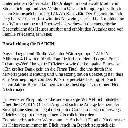
Unternehmen Röder Solar. Die Anlage umfasst zwölf Module in
Südausrichtung und vier Module in Ostausrichtung, ergänzt durch
einen Stromspeicher mit 5,12 kWh Kapazität. Der Eigenverbrauch
liegt bei 51 %, der Rest wird ins Netz eingespeist. Die Kombination
aus Wärmepumpe und Photovoltaik verbessert die energetische
Gesamtbilanz des Hauses spürbar und erhöht den Autarkiegrad von
Familie Niedermajer weiter.
Entscheidung für DAIKIN
Ausschlaggebend für die Wahl der Wärmepumpe DAIKIN
Altherma 4 H waren für die Familie insbesondere das gute Preis-
Leistungs-Verhältnis, die Effizienz sowie die kompakte Bauweise.
„Ein großer Dank geht an die Firma Tittel, die uns durch ihre
hervorragende Beratung und Umsetzung davon überzeugt hat, dass
eine Wärmepumpe von DAIKIN die perfekte Lösung ist. Nach
einem Jahr in Betrieb können wir dies bestätigen“, resümiert Herr
Niedermajer.
Ein weiterer Pluspunkt ist die serienmäßige WLAN-Schnittstelle:
Über die DAIKIN Onecta-App lässt sich die Anlage bequem per
Smartphone steuern – egal ob von der Couch oder von unterwegs.
Gleichzeitig gibt die App einen Überblick über den
Energieverbrauch der Wärmepumpe. So behält Familie Niedermajer
ihr Heizsystem immer im Blick. Auch im Betrieb zeigt sich die