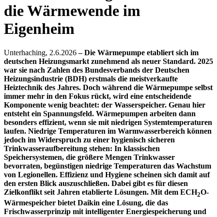
die Wärmewende im
Eigenheim
Unterhaching, 2.6.2026
– Die Wärmepumpe etabliert sich im
deutschen Heizungsmarkt zunehmend als neuer Standard. 2025
war sie nach Zahlen des Bundesverbands der Deutschen
Heizungsindustrie (BDH) erstmals die meistverkaufte
Heiztechnik des Jahres. Doch während die Wärmepumpe selbst
immer mehr in den Fokus rückt, wird eine entscheidende
Komponente wenig beachtet: der Wasserspeicher. Genau hier
entsteht ein Spannungsfeld. Wärmepumpen arbeiten dann
besonders effizient, wenn sie mit niedrigen Systemtemperaturen
laufen. Niedrige Temperaturen im Warmwasserbereich können
jedoch im Widerspruch zu einer hygienisch sicheren
Trinkwasseraufbereitung stehen: In klassischen
Speichersystemen, die größere Mengen Trinkwasser
bevorraten, begünstigen niedrige Temperaturen das Wachstum
von Legionellen. Effizienz und Hygiene scheinen sich damit auf
den ersten Blick auszuschließen. Dabei gibt es für diesen
Zielkonflikt seit Jahren etablierte Lösungen. Mit dem ECH
O-
2
Wärmespeicher bietet Daikin eine Lösung, die das
Frischwasserprinzip mit intelligenter Energiespeicherung und