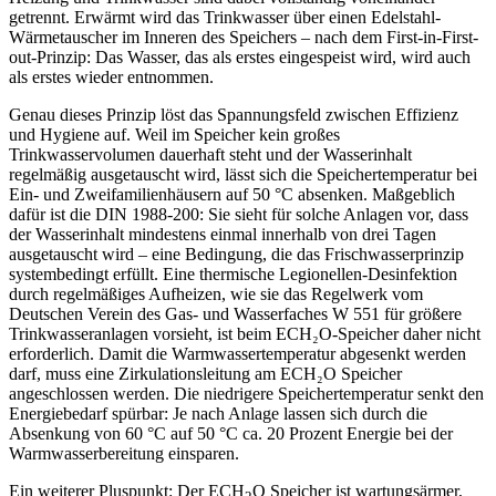
getrennt. Erwärmt wird das Trinkwasser über einen Edelstahl-
Wärmetauscher im Inneren des Speichers – nach dem First-in-First-
out-Prinzip: Das Wasser, das als erstes eingespeist wird, wird auch
als erstes wieder entnommen.
Genau dieses Prinzip löst das Spannungsfeld zwischen Effizienz
und Hygiene auf. Weil im Speicher kein großes
Trinkwasservolumen dauerhaft steht und der Wasserinhalt
regelmäßig ausgetauscht wird, lässt sich die Speichertemperatur bei
Ein- und Zweifamilienhäusern auf 50 °C absenken. Maßgeblich
dafür ist die DIN 1988-200: Sie sieht für solche Anlagen vor, dass
der Wasserinhalt mindestens einmal innerhalb von drei Tagen
ausgetauscht wird – eine Bedingung, die das Frischwasserprinzip
systembedingt erfüllt. Eine thermische Legionellen-Desinfektion
durch regelmäßiges Aufheizen, wie sie das Regelwerk vom
Deutschen Verein des Gas- und Wasserfaches W 551 für größere
Trinkwasseranlagen vorsieht, ist beim ECH₂O-Speicher daher nicht
erforderlich. Damit die Warmwassertemperatur abgesenkt werden
darf, muss eine Zirkulationsleitung am ECH₂O Speicher
angeschlossen werden. Die niedrigere Speichertemperatur senkt den
Energiebedarf spürbar: Je nach Anlage lassen sich durch die
Absenkung von 60 °C auf 50 °C ca. 20 Prozent Energie bei der
Warmwasserbereitung einsparen.
Ein weiterer Pluspunkt: Der ECH
O Speicher ist wartungsärmer,