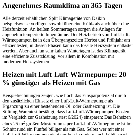
Angenehmes Raumklima an 365 Tagen
Alle derzeit erhältlichen Split-Klimageräte von Daikin
beispielsweise verfügen sowohl über eine Kühl- als auch über eine
Heizfunktion. An heißen Sommertagen sorgen die Anlagen für
angenehm temperierte Innenräume. Der Heizbetrieb von Luft-Luft-
Wärmepumpen ist in den Übergangszeiten Herbst und Frühjahr am
effizientesten, in diesen Phasen kann das fossile Heizsystem entlastet
werden. Aber auch an sehr kalten Wintertagen ist das Klimagerät
eine effiziente Zusatzlösung, vor allem in Kombination mit
modernen Heizsystemen.
Heizen mit Luft-Luft-Wärmepumpe: 20
% günstiger als Heizen mit Gas
Beispielrechnungen zeigen, wie hoch das Einsparpotenzial durch
den zusätzlichen Einsatz einer Luft-Luft-Wärmepumpe als
Ergänzung zu einer bestehenden Öl- oder Gasheizung ist. Die
Stiftung Warentest bestätigt, dass Luft-Luft-Wärmepumpen Kosten
im Vergleich zur Gasheizung (test 6/2024) einsparen: Das Beheizen
2
eines 25 m
großen Musterraums per Luft-Luft-Wärmepumpe ist im
Schnitt rund ein Fünftel billiger als mit Gas. Selbst wer mit einer
Luft-Luft-Wärmepumpe nicht nur heizt, sondern auch kühlt, spart