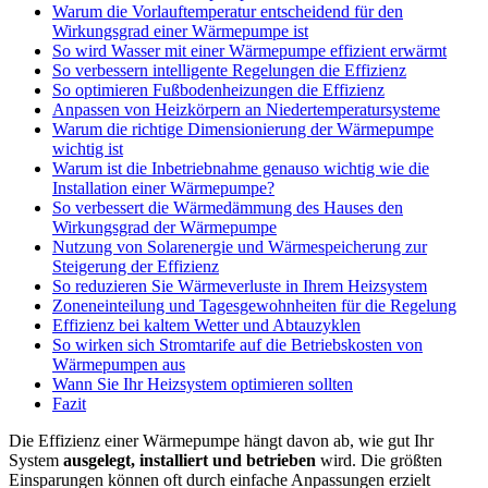
Warum die Vorlauftemperatur entscheidend für den
Wirkungsgrad einer Wärmepumpe ist
So wird Wasser mit einer Wärmepumpe effizient erwärmt
So verbessern intelligente Regelungen die Effizienz
So optimieren Fußbodenheizungen die Effizienz
Anpassen von Heizkörpern an Niedertemperatursysteme
Warum die richtige Dimensionierung der Wärmepumpe
wichtig ist
Warum ist die Inbetriebnahme genauso wichtig wie die
Installation einer Wärmepumpe?
So verbessert die Wärmedämmung des Hauses den
Wirkungsgrad der Wärmepumpe
Nutzung von Solarenergie und Wärmespeicherung zur
Steigerung der Effizienz
So reduzieren Sie Wärmeverluste in Ihrem Heizsystem
Zoneneinteilung und Tagesgewohnheiten für die Regelung
Effizienz bei kaltem Wetter und Abtauzyklen
So wirken sich Stromtarife auf die Betriebskosten von
Wärmepumpen aus
Wann Sie Ihr Heizsystem optimieren sollten
Fazit
Die Effizienz einer Wärmepumpe hängt davon ab, wie gut Ihr
System
ausgelegt, installiert und betrieben
wird. Die größten
Einsparungen können oft durch einfache Anpassungen erzielt