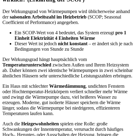
Der Wirkungsgrad von Wärmepumpen wird üblicherweise anhand
der
saisonalen Arbeitszahl im Heizbetrieb
(SCOP; Seasonal
Coefficient of Performance) angegeben.
Ein SCOP-Wert von 4 bedeutet, das System erzeugt
pro 1
Einheit Elektrizität 4 Einheiten Wärme
Dieser Wert ist jedoch
nicht konstant
– er ändert sich je nach
Bedingungen von Stunde zu Stunde
Der Wirkungsgrad hängt hauptsächlich vom
Temperaturunterschied
zwischen Außen und Ihrem Heizsystem
ab. Daher können zwei identische Wärmepumpen in zwei scheinbar
ähnlichen Häusern sehr unterschiedliche Leistungszahlen erbringen.
Ein Haus mit schlechter
Wärmedämmung
, undichten Fenstern
oder Hochtemperatur-Heizkörpern verliert schneller mehr Wärme
und zwingt die Wärmepumpe dazu, viel heißeres Wasser zu
erzeugen. Moderne, gut isolierte Häuser speichern die Wärme
länger, sodass die Wärmepumpe bei niedrigeren, effizienteren
Temperaturen laufen kann.
Auch die
Heizgewohnheiten
spielen eine Rolle: große
Schwankungen der Innentemperatur, verursacht durch häufiges
Hoch-, Herunter- oder Ausschalten der Heizung, bringen die