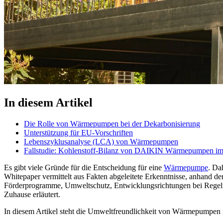
In diesem Artikel
Die Rolle von Wärmepumpen bei der Dekarbonisierung
Unterstützung für EU-Vorschriften
Lebenszyklusanalyse (LCA) von Wärmepumpen
Fallstudie: Kohlenstoff-Bilanz von DAIKIN Wärmepumpen im 
Es gibt viele Gründe für die Entscheidung für eine
Wärmepumpe
. Da
Whitepaper vermittelt aus Fakten abgeleitete Erkenntnisse, anhand d
Förderprogramme, Umweltschutz, Entwicklungsrichtungen bei Regelw
Zuhause erläutert.
In diesem Artikel steht die Umweltfreundlichkeit von Wärmepumpen 