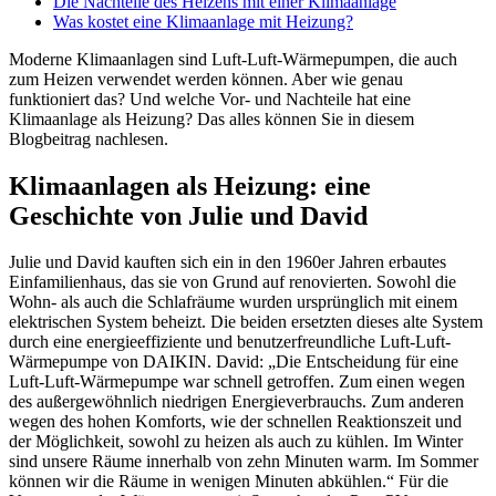
Die Nachteile des Heizens mit einer Klimaanlage
Was kostet eine Klimaanlage mit Heizung?
Moderne Klimaanlagen sind Luft-Luft-Wärmepumpen, die auch
zum Heizen verwendet werden können. Aber wie genau
funktioniert das? Und welche Vor- und Nachteile hat eine
Klimaanlage als Heizung? Das alles können Sie in diesem
Blogbeitrag nachlesen.
Klimaanlagen als Heizung: eine
Geschichte von Julie und David
Julie und David kauften sich ein in den 1960er Jahren erbautes
Einfamilienhaus, das sie von Grund auf renovierten. Sowohl die
Wohn- als auch die Schlafräume wurden ursprünglich mit einem
elektrischen System beheizt. Die beiden ersetzten dieses alte System
durch eine energieeffiziente und benutzerfreundliche Luft-Luft-
Wärmepumpe von DAIKIN. David: „Die Entscheidung für eine
Luft-Luft-Wärmepumpe war schnell getroffen. Zum einen wegen
des außergewöhnlich niedrigen Energieverbrauchs. Zum anderen
wegen des hohen Komforts, wie der schnellen Reaktionszeit und
der Möglichkeit, sowohl zu heizen als auch zu kühlen. Im Winter
sind unsere Räume innerhalb von zehn Minuten warm. Im Sommer
können wir die Räume in wenigen Minuten abkühlen.“ Für die