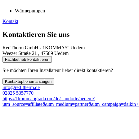
Wärmepumpen
Kontakt
Kontaktieren Sie uns
RedTherm GmbH - 1KOMMA5° Uedem
Weezer Straße 21 , 47589 Uedem
Fachbetrieb kontaktieren
Sie möchten Ihren Installateur lieber direkt kontaktieren?
Kontaktoptionen anzeigen
info@red-therm.de
02825 5357770
https://1komma5grad.com/de/standorte/uedem?
utm_source=affiliate&utm_medium=partner&utm_campaign=daikin+f