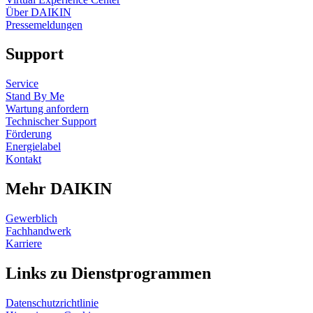
Über DAIKIN
Pressemeldungen
Support
Service
Stand By Me
Wartung anfordern
Technischer Support
Förderung
Energielabel
Kontakt
Mehr DAIKIN
Gewerblich
Fachhandwerk
Karriere
Links zu Dienstprogrammen
Datenschutzrichtlinie