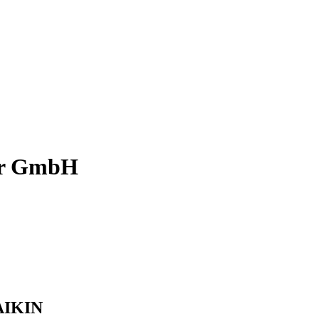
tär GmbH
DAIKIN