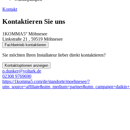
Kontakt
Kontaktieren Sie uns
1KOMMA5° Möhnesee
Linkstraße 21 , 59519 Möhnesee
Fachbetrieb kontaktieren
Sie möchten Ihren Installateur lieber direkt kontaktieren?
Kontaktoptionen anzeigen
p.dunker@voltark.de
02308 9769690
https://1komma5.com/de/standorte/moehnesee/?
utm_source=affiliate&utm_medium=partner&utm_campaign=daikin+f