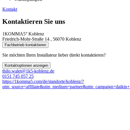
Kontakt
Kontaktieren Sie uns
1KOMMA5° Koblenz
Friedrich-Mohr-Straße 14 , 56070 Koblenz
Fachbetrieb kontaktieren
Sie möchten Ihren Installateur lieber direkt kontaktieren?
Kontaktoptionen anzeigen
thilo.walet@1k5-koblenz.de
0151 745 057 25
https://1komma5.com/de/standorte/koblenz/?
utm_source=affiliate&utm_medium=partner&utm_campaign=daikin+f