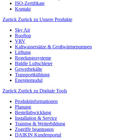
ISO-Zertifikate
Kontakt
Zurück
Zurück zu Unsere Produkte
Sky Air
Rooftop
VRV
Kaltwassersätze & Großwärmepumpen
Lüftung
Regelungssysteme
Biddle Luftschleier
Gewerbekälte
Transportkühlung
Energiemodul
Zurück
Zurück zu Digitale Tools
Produktinformationen
Planung
Bestellabwicklung
Installation & Service
Training & Weiterbildung
Zugriffe beantragen
DAIKIN Kundenportal