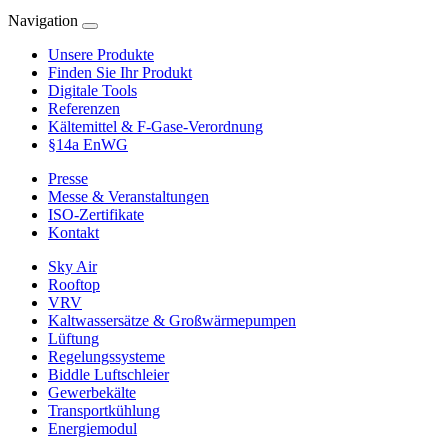
Navigation
Unsere Produkte
Finden Sie Ihr Produkt
Digitale Tools
Referenzen
Kältemittel & F-Gase-Verordnung
§14a EnWG
Presse
Messe & Veranstaltungen
ISO-Zertifikate
Kontakt
Sky Air
Rooftop
VRV
Kaltwassersätze & Großwärmepumpen
Lüftung
Regelungssysteme
Biddle Luftschleier
Gewerbekälte
Transportkühlung
Energiemodul