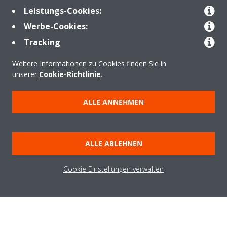
Leistungs-Cookies:
Werbe-Cookies:
Welcome to the Virtual
Tracking
Experience Centre!
Weitere Informationen zu Cookies finden Sie in
unserer
Cookie-Richtlinie
.
Select your language:
ALLE ANNEHMEN
ENGLISH (US)
START
ALLE ABLEHNEN
Cookie Einstellungen verwalten