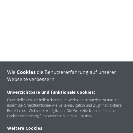
Wie
Cookies
die Benutzererfahrung auf unserer
Webseite verbessern
Unverzichtbare und funktionale Cookies:
Essenzielle Cookies helfen dabei, eine Webseite benutzbar zu machen,
indem sie Grundfunktionen wie Seitennavigation und Zugriff auf sichere
Bereiche der Webseite ermöglichen. Die Webseite kann ohne diese
Cookies nicht richtig funktionieren (Minimale Cookies).
Weitere Cookies: