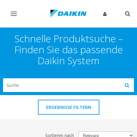
Navigation
Such
ein-/ausschalten
ein-
Schnelle Produktsuche –
Finden Sie das passende
Daikin System
Search
Subm
ERGEBNISSE FILTERN
Sortieren nach