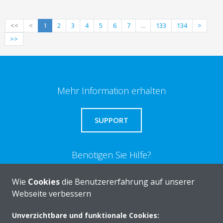
<<
<
1
2
3
4
5
6
7
...
133
134
>
>>
Mehr Information erhalten
SUPPORT
Benötigen Sie Hilfe?
Wie
Cookies
die Benutzererfahrung auf unserer
KONTAKTIEREN SIE UNS
Webseite verbessern
Unverzichtbare und funktionale Cookies: