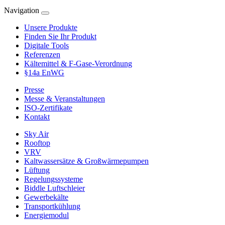
Navigation
Unsere Produkte
Finden Sie Ihr Produkt
Digitale Tools
Referenzen
Kältemittel & F-Gase-Verordnung
§14a EnWG
Presse
Messe & Veranstaltungen
ISO-Zertifikate
Kontakt
Sky Air
Rooftop
VRV
Kaltwassersätze & Großwärmepumpen
Lüftung
Regelungssysteme
Biddle Luftschleier
Gewerbekälte
Transportkühlung
Energiemodul