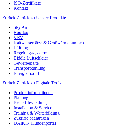
ISO-Zertifikate
Kontakt
Zurück
Zurück zu Unsere Produkte
Sky Air
Rooftop
VRV
Kaltwassersätze & Großwärmepumpen
Lüftung
Regelungssysteme
Biddle Luftschleier
Gewerbekälte
Transportkühlung
Energiemodul
Zurück
Zurück zu Digitale Tools
Produktinformationen
Planung
Bestellabwicklung
Installation & Service
Training & Weiterbildung
Zugriffe beantragen
DAIKIN Kundenportal