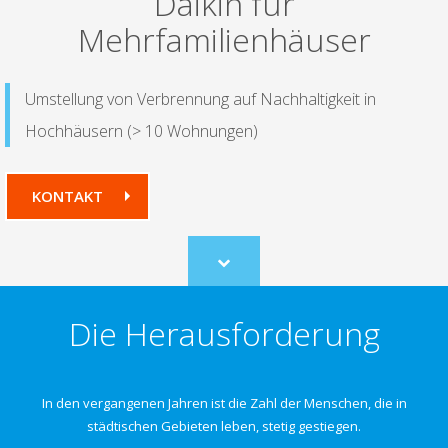
Daikin für
Mehrfamilienhäuser
Umstellung von Verbrennung auf Nachhaltigkeit in
Hochhäusern (> 10 Wohnungen)
KONTAKT
Scroll
to
content
Die Herausforderung
In den vergangenen Jahren ist die Zahl der Menschen, die in
städtischen Gebieten leben, stetig gestiegen.