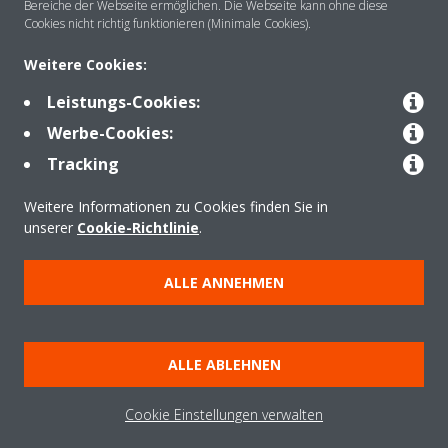
Über DAIKIN
Bereiche der Webseite ermöglichen. Die Webseite kann ohne diese
Cookies nicht richtig funktionieren (Minimale Cookies).
Weitere Cookies:
Anwendungsbereiche
Leistungs-Cookies:
Werbe-Cookies:
Kontakt
Tracking
Weitere Informationen zu Cookies finden Sie in
Produkte
unserer
Cookie-Richtlinie
.
ALLE ANNEHMEN
Copyright © Daikin
Impressum
Hinweis zu Cookies
Datenschutzrichtlinie
ALLE ABLEHNEN
Unternehmensethik
Data Act
Cookie Einstellungen verwalten