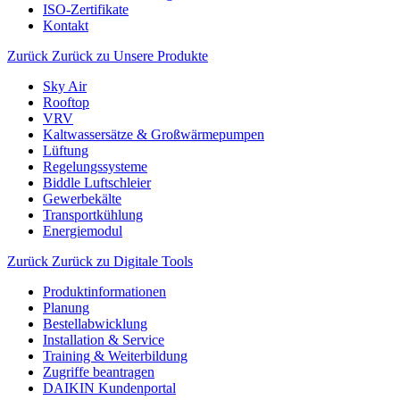
ISO-Zertifikate
Kontakt
Zurück
Zurück zu Unsere Produkte
Sky Air
Rooftop
VRV
Kaltwassersätze & Großwärmepumpen
Lüftung
Regelungssysteme
Biddle Luftschleier
Gewerbekälte
Transportkühlung
Energiemodul
Zurück
Zurück zu Digitale Tools
Produktinformationen
Planung
Bestellabwicklung
Installation & Service
Training & Weiterbildung
Zugriffe beantragen
DAIKIN Kundenportal