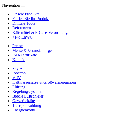
Navigation
Unsere Produkte
Finden Sie Ihr Produkt
Digitale Tools
Referenzen
Kältemittel & F-Gase-Verordnung
§14a EnWG
Presse
Messe & Veranstaltungen
ISO-Zertifikate
Kontakt
Sky Air
Rooftop
VRV
Kaltwassersätze & Großwärmepumpen
Lüftung
Regelungssysteme
Biddle Luftschleier
Gewerbekälte
Transportkühlung
Energiemodul