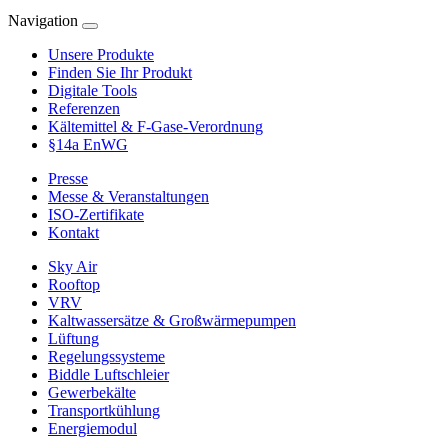
Navigation
Unsere Produkte
Finden Sie Ihr Produkt
Digitale Tools
Referenzen
Kältemittel & F-Gase-Verordnung
§14a EnWG
Presse
Messe & Veranstaltungen
ISO-Zertifikate
Kontakt
Sky Air
Rooftop
VRV
Kaltwassersätze & Großwärmepumpen
Lüftung
Regelungssysteme
Biddle Luftschleier
Gewerbekälte
Transportkühlung
Energiemodul