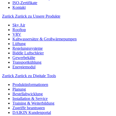
ISO-Zertifikate
Kontakt
Zurück
Zurück zu Unsere Produkte
Sky Air
Rooftop
VRV
Kaltwassersätze & Großwärmepumpen
Lüftung
Regelungssysteme
Biddle Luftschleier
Gewerbekälte
Transportkühlung
Energiemodul
Zurück
Zurück zu Digitale Tools
Produktinformationen
Planung
Bestellabwicklung
Installation & Service
Training & Weiterbildung
Zugriffe beantragen
DAIKIN Kundenportal