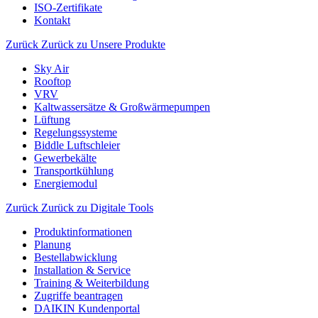
ISO-Zertifikate
Kontakt
Zurück
Zurück zu Unsere Produkte
Sky Air
Rooftop
VRV
Kaltwassersätze & Großwärmepumpen
Lüftung
Regelungssysteme
Biddle Luftschleier
Gewerbekälte
Transportkühlung
Energiemodul
Zurück
Zurück zu Digitale Tools
Produktinformationen
Planung
Bestellabwicklung
Installation & Service
Training & Weiterbildung
Zugriffe beantragen
DAIKIN Kundenportal