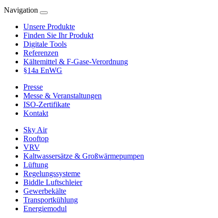
Navigation
Unsere Produkte
Finden Sie Ihr Produkt
Digitale Tools
Referenzen
Kältemittel & F-Gase-Verordnung
§14a EnWG
Presse
Messe & Veranstaltungen
ISO-Zertifikate
Kontakt
Sky Air
Rooftop
VRV
Kaltwassersätze & Großwärmepumpen
Lüftung
Regelungssysteme
Biddle Luftschleier
Gewerbekälte
Transportkühlung
Energiemodul