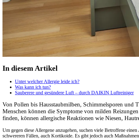
In diesem Artikel
Unter welcher Allergie leide ich?
Was kann ich tun?
Sauberere und gesündere Luft – durch DAIKIN Luftreiniger
Von Pollen bis Hausstaubmilben, Schimmelsporen und Tie
Menschen können die Symptome von milden Reizungen bis 
finden, können allergische Reaktionen wie Niesen, Hau
Um gegen diese Allergene anzugehen, suchen viele Betroffene einen 
schwereren Fällen, auch Kortikoide. Es gibt jedoch auch Maßnahmen, d