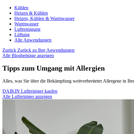
Kühlen
Heizen & Kühlen
Heizen, Kühlen & Warmwasser
Warmwasser
Luftreinigung
Lüftung
Alle Anwendungen
Zurück
Zurück zu Ihre Anwendungen
Alle Blogbeiträge anzeigen
Tipps zum Umgang mit Allergien
Alles, was Sie über die Bekämpfung weitverbreiteter Allergene in I
DAIKIN Luftreiniger kaufen
Alle Luftreiniger anzeigen