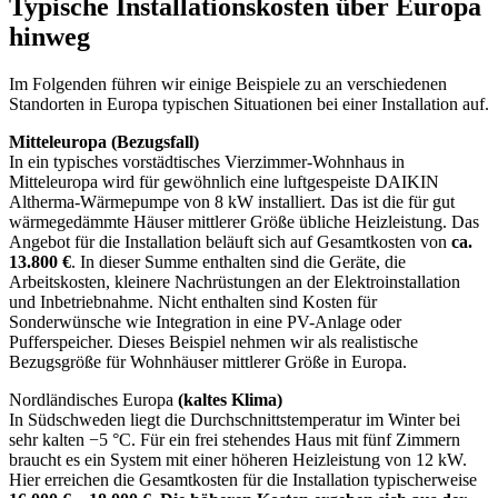
Typische Installationskosten über Europa
hinweg
Im Folgenden führen wir einige Beispiele zu an verschiedenen
Standorten in Europa typischen Situationen bei einer Installation auf.
Mitteleuropa (Bezugsfall)
In ein typisches vorstädtisches Vierzimmer-Wohnhaus in
Mitteleuropa wird für gewöhnlich eine luftgespeiste DAIKIN
Altherma-Wärmepumpe von 8 kW installiert. Das ist die für gut
wärmegedämmte Häuser mittlerer Größe übliche Heizleistung. Das
Angebot für die Installation beläuft sich auf Gesamtkosten von
ca.
13.800 €
. In dieser Summe enthalten sind die Geräte, die
Arbeitskosten, kleinere Nachrüstungen an der Elektroinstallation
und Inbetriebnahme. Nicht enthalten sind Kosten für
Sonderwünsche wie Integration in eine PV-Anlage oder
Pufferspeicher. Dieses Beispiel nehmen wir als realistische
Bezugsgröße für Wohnhäuser mittlerer Größe in Europa.
Nordländisches Europa
(kaltes Klima)
In Südschweden liegt die Durchschnittstemperatur im Winter bei
sehr kalten −5 °C. Für ein frei stehendes Haus mit fünf Zimmern
braucht es ein System mit einer höheren Heizleistung von 12 kW.
Hier erreichen die Gesamtkosten für die Installation typischerweise