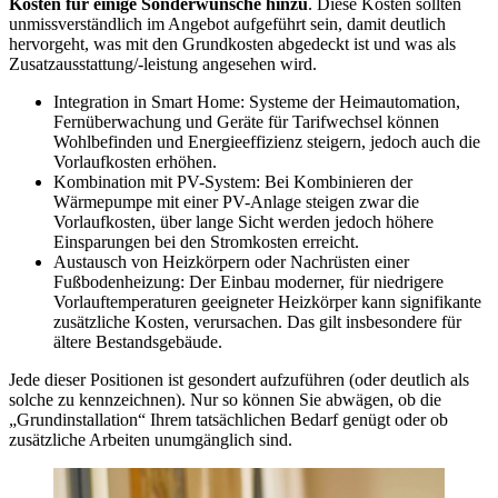
Kosten für einige Sonderwünsche hinzu
. Diese Kosten sollten
unmissverständlich im Angebot aufgeführt sein, damit deutlich
hervorgeht, was mit den Grundkosten abgedeckt ist und was als
Zusatzausstattung/-leistung angesehen wird.
Integration in Smart Home: Systeme der Heimautomation,
Fernüberwachung und Geräte für Tarifwechsel können
Wohlbefinden und Energieeffizienz steigern, jedoch auch die
Vorlaufkosten erhöhen.
Kombination mit PV-System: Bei Kombinieren der
Wärmepumpe mit einer PV-Anlage steigen zwar die
Vorlaufkosten, über lange Sicht werden jedoch höhere
Einsparungen bei den Stromkosten erreicht.
Austausch von Heizkörpern oder Nachrüsten einer
Fußbodenheizung: Der Einbau moderner, für niedrigere
Vorlauftemperaturen geeigneter Heizkörper kann signifikante
zusätzliche Kosten, verursachen. Das gilt insbesondere für
ältere Bestandsgebäude.
Jede dieser Positionen ist gesondert aufzuführen (oder deutlich als
solche zu kennzeichnen). Nur so können Sie abwägen, ob die
„Grundinstallation“ Ihrem tatsächlichen Bedarf genügt oder ob
zusätzliche Arbeiten unumgänglich sind.