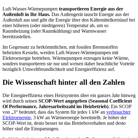
Luft-Wasser-Wärmepumpen
transportieren Energie aus der
Außenluft in Ihr Haus.
Das Außengerät tauscht Energie aus der
Außenluft aus und gibt die Energie über den Kältemittelkreislauf bei
einer höheren (oder niedrigeren) Temperatur ab, um so
Raumheizung (oder Raumkühlung) und Warmwasser
bereitzustellen.
Im Gegensatz zu herkömmlichen, mit fossilen Brennstoffen
beheizten Kesseln, werden Luft-Wasser-Wärmepumpen mit
Elektroenergie betrieben. Wärmepumpen erzeugen keine Wärme,
sondern transportieren sie nur und weisen daher beachtliche Vorteile
bezüglich Umweltfreundlichkeit und Energieeffizienz auf.
Die Wissenschaft hinter all den Zahlen
Die Energieeffizienz eines Heizsystems über ein ganzes Jahr hinweg
wird durch seinen
SCOP-Wert angegeben (Seasonal Coefficient
Of Performance, Jahresarbeitszahl im Heizbetrieb)
. Ein SCOP
von „3“ bedeutet, dass das System für jedes 1 kW an
verbrauchter
Elektroenergie
, 3 kW an Wärmeenergie bereitstellt. Je höher der
SCOP-Wert ist, desto besser ist das Betriebsverhalten und desto
höher sind die Einsparungen.