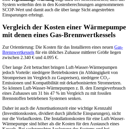
System weiterhin den in den Kostenberechnungen angenommenen
SCOP-Wert und damit auch die über lange Sicht angestrebten
Einsparungen erbringt.
Vergleich der Kosten einer Wärmepumpe
mit denen eines Gas-Brennwertkessels
Zur Orientierung: Die Kosten für das Installieren eines neuen
Gas-
Brennwertkessels
für ein übliches Zuhause mittlerer Größe liegen
zwischen 2.340 € und 4.095 €.
Über lange Zeit betrachtet bringen Luft-Wasser-Wärmepumpen
jedoch Vorteile: niedrigere Betriebskosten (in Abhängigkeit von
Strompreisen im Vergleich zu Gaspreisen), niedrigere CO₂-
Emissionen und Kompatibilität mit dekarbonisierten Stromnetzen.
So können Luft-Wasser-Wärmepumpen z. B. den Energieverbrauch
eines Zuhauses um 31 bis 47 % im Vergleich zu mit fossilen
Brennstoffen betriebenen Systemen senken.
Daher ist auch die Amortisationszeit eine wichtige Kennzahl
(Investitionskosten, dividiert durch jährliche Einsparungen), nicht
nur die Vorlaufkosten. Die Installationskosten für eine Luft-Wasser-
Wärmepumpe sind höher als die Kosten für den Austausch eines
Kessels. Bei sachgerechter Auslegung des Systems und bei