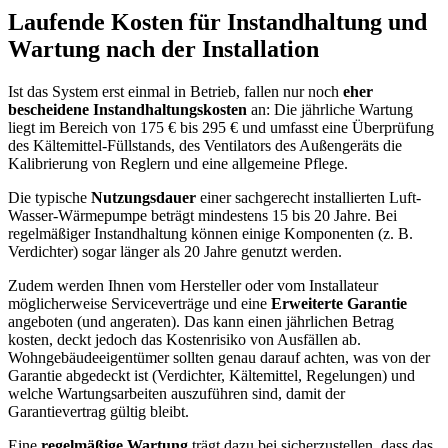
Laufende Kosten für Instandhaltung und
Wartung nach der Installation
Ist das System erst einmal in Betrieb, fallen nur noch
eher
bescheidene Instandhaltungskosten
an: Die jährliche Wartung
liegt im Bereich von 175 € bis 295 € und umfasst eine Überprüfung
des Kältemittel-Füllstands, des Ventilators des Außengeräts die
Kalibrierung von Reglern und eine allgemeine Pflege.
Die typische
Nutzungsdauer
einer sachgerecht installierten Luft-
Wasser-Wärmepumpe beträgt mindestens 15 bis 20 Jahre. Bei
regelmäßiger Instandhaltung können einige Komponenten (z. B.
Verdichter) sogar länger als 20 Jahre genutzt werden.
Zudem werden Ihnen vom Hersteller oder vom Installateur
möglicherweise Serviceverträge und eine
Erweiterte Garantie
angeboten (und angeraten). Das kann einen jährlichen Betrag
kosten, deckt jedoch das Kostenrisiko von Ausfällen ab.
Wohngebäudeeigentümer sollten genau darauf achten, was von der
Garantie abgedeckt ist (Verdichter, Kältemittel, Regelungen) und
welche Wartungsarbeiten auszuführen sind, damit der
Garantievertrag gültig bleibt.
Eine
regelmäßige Wartung
trägt dazu bei sicherzustellen, dass das