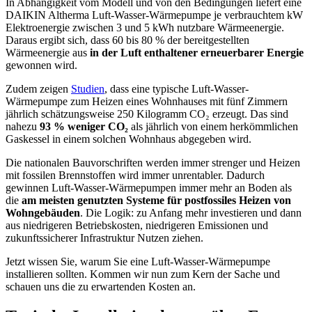
In Abhängigkeit vom Modell und von den Bedingungen liefert eine
DAIKIN Altherma Luft-Wasser-Wärmepumpe je verbrauchtem kW
Elektroenergie zwischen 3 und 5 kWh nutzbare Wärmeenergie.
Daraus ergibt sich, dass 60 bis 80 % der bereitgestellten
Wärmeenergie aus
in der Luft enthaltener erneuerbarer Energie
gewonnen wird.
Zudem zeigen
Studien
, dass eine typische Luft-Wasser-
Wärmepumpe zum Heizen eines Wohnhauses mit fünf Zimmern
jährlich schätzungsweise 250 Kilogramm CO₂ erzeugt. Das sind
nahezu
93 % weniger CO₂
als jährlich von einem herkömmlichen
Gaskessel in einem solchen Wohnhaus abgegeben wird.
Die nationalen Bauvorschriften werden immer strenger und Heizen
mit fossilen Brennstoffen wird immer unrentabler. Dadurch
gewinnen Luft-Wasser-Wärmepumpen immer mehr an Boden als
die
am meisten genutzten Systeme für postfossiles Heizen von
Wohngebäuden
. Die Logik: zu Anfang mehr investieren und dann
aus niedrigeren Betriebskosten, niedrigeren Emissionen und
zukunftssicherer Infrastruktur Nutzen ziehen.
Jetzt wissen Sie, warum Sie eine Luft-Wasser-Wärmepumpe
installieren sollten. Kommen wir nun zum Kern der Sache und
schauen uns die zu erwartenden Kosten an.