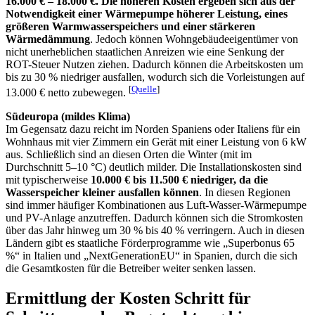
16.000 € – 18.000 €. Die höheren Kosten ergeben sich aus der
Notwendigkeit einer Wärmepumpe höherer Leistung, eines
größeren Warmwasserspeichers und einer stärkeren
Wärmedämmung
. Jedoch können Wohngebäudeeigentümer von
nicht unerheblichen staatlichen Anreizen wie eine Senkung der
ROT-Steuer Nutzen ziehen. Dadurch können die Arbeitskosten um
bis zu 30 % niedriger ausfallen, wodurch sich die Vorleistungen auf
[
Quelle
]
13.000 € netto zubewegen.
Südeuropa (mildes Klima)
Im Gegensatz dazu reicht im Norden Spaniens oder Italiens für ein
Wohnhaus mit vier Zimmern ein Gerät mit einer Leistung von 6 kW
aus. Schließlich sind an diesen Orten die Winter (mit im
Durchschnitt 5–10 °C) deutlich milder. Die Installationskosten sind
mit typischerweise
10.000 € bis 11.500 € niedriger, da die
Wasserspeicher kleiner ausfallen können
. In diesen Regionen
sind immer häufiger Kombinationen aus Luft-Wasser-Wärmepumpe
und PV-Anlage anzutreffen. Dadurch können sich die Stromkosten
über das Jahr hinweg um 30 % bis 40 % verringern. Auch in diesen
Ländern gibt es staatliche Förderprogramme wie „Superbonus 65
%“ in Italien und „NextGenerationEU“ in Spanien, durch die sich
die Gesamtkosten für die Betreiber weiter senken lassen.
Ermittlung der Kosten Schritt für