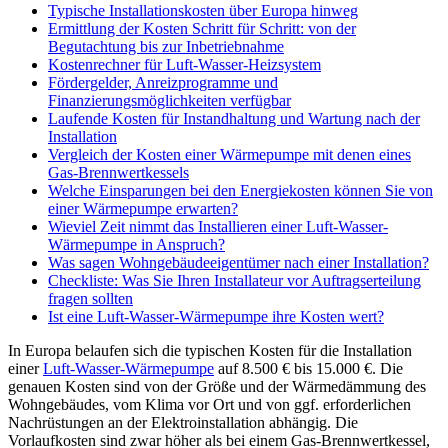
Typische Installationskosten über Europa hinweg
Ermittlung der Kosten Schritt für Schritt: von der
Begutachtung bis zur Inbetriebnahme
Kostenrechner für Luft-Wasser-Heizsystem
Fördergelder, Anreizprogramme und
Finanzierungsmöglichkeiten verfügbar
Laufende Kosten für Instandhaltung und Wartung nach der
Installation
Vergleich der Kosten einer Wärmepumpe mit denen eines
Gas-Brennwertkessels
Welche Einsparungen bei den Energiekosten können Sie von
einer Wärmepumpe erwarten?
Wieviel Zeit nimmt das Installieren einer Luft-Wasser-
Wärmepumpe in Anspruch?
Was sagen Wohngebäudeeigentümer nach einer Installation?
Checkliste: Was Sie Ihren Installateur vor Auftragserteilung
fragen sollten
Ist eine Luft-Wasser-Wärmepumpe ihre Kosten wert?
In Europa belaufen sich die typischen Kosten für die Installation
einer
Luft-Wasser-Wärmepumpe
auf 8.500 € bis 15.000 €. Die
genauen Kosten sind von der Größe und der Wärmedämmung des
Wohngebäudes, vom Klima vor Ort und von ggf. erforderlichen
Nachrüstungen an der Elektroinstallation abhängig. Die
Vorlaufkosten sind zwar höher als bei einem Gas-Brennwertkessel,