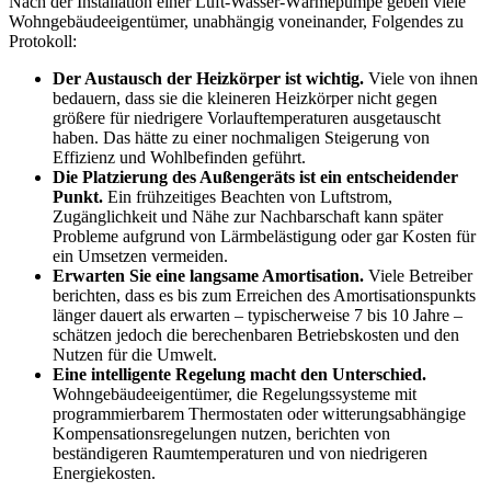
Nach der Installation einer Luft-Wasser-Wärmepumpe geben viele
Wohngebäudeeigentümer, unabhängig voneinander, Folgendes zu
Protokoll:
Der Austausch der Heizkörper ist wichtig.
Viele von ihnen
bedauern, dass sie die kleineren Heizkörper nicht gegen
größere für niedrigere Vorlauftemperaturen ausgetauscht
haben. Das hätte zu einer nochmaligen Steigerung von
Effizienz und Wohlbefinden geführt.
Die Platzierung des Außengeräts ist ein entscheidender
Punkt.
Ein frühzeitiges Beachten von Luftstrom,
Zugänglichkeit und Nähe zur Nachbarschaft kann später
Probleme aufgrund von Lärmbelästigung oder gar Kosten für
ein Umsetzen vermeiden.
Erwarten Sie eine langsame Amortisation.
Viele Betreiber
berichten, dass es bis zum Erreichen des Amortisationspunkts
länger dauert als erwarten – typischerweise 7 bis 10 Jahre –
schätzen jedoch die berechenbaren Betriebskosten und den
Nutzen für die Umwelt.
Eine intelligente Regelung macht den Unterschied.
Wohngebäudeeigentümer, die Regelungssysteme mit
programmierbarem Thermostaten oder witterungsabhängige
Kompensationsregelungen nutzen, berichten von
beständigeren Raumtemperaturen und von niedrigeren
Energiekosten.