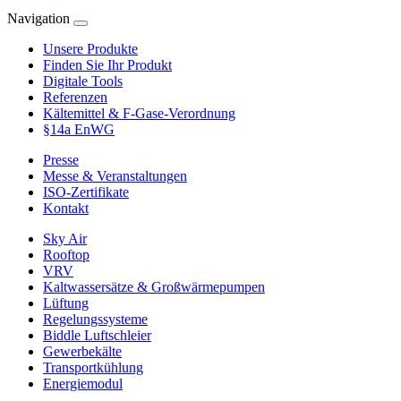
Navigation
Unsere Produkte
Finden Sie Ihr Produkt
Digitale Tools
Referenzen
Kältemittel & F-Gase-Verordnung
§14a EnWG
Presse
Messe & Veranstaltungen
ISO-Zertifikate
Kontakt
Sky Air
Rooftop
VRV
Kaltwassersätze & Großwärmepumpen
Lüftung
Regelungssysteme
Biddle Luftschleier
Gewerbekälte
Transportkühlung
Energiemodul