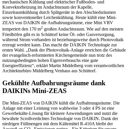
mechanischen Kühlung und elektrischer Fußboden- und
Konvektorheizung im Andachtsraum der Kapelle,
Einzelraumkühlung durch Splitgeräte in den Abschiedsräumen
sowie konventioneller Leichenkühlung. Heute kühlt eine Mini-
ZEAS von DAIKIN die Aufbahrungsräume, eine Mini VRV
2
temperiert den 170 m
großen Andachtsraum. Wie auf den meisten
Friedhöfen gibt es in Schüttorf keine Öl- oder Gasversorgung,
während Strom vorhanden ist beziehungsweise durch Photovoltaik
erzeugt werden kann. Das macht die DAIKIN Technologie zur
ersten Wahl. „Dank der Photovoltaik-Anlage erreichen die Gebäude
der evangelisch-reformierten Kirchengemeinde nun trotz des
nutzungsbedingten hohen Eigenverbrauchs eine gute
Energieeffizienz“, erklärt Martin Middelberg vom verantwortlichen
Architekturbüro Middelberg Venhaus aus Schüttorf.
Gekühlte Aufbahrungsräume dank
DAIKINs Mini-ZEAS
Die Mini-ZEAS von DAIKIN kühlt die Aufbahrungsräume. Die
Anlage mit einer Leistung von wahlweise 3 oder 4 PS ist eine
Gewerbekälte-Lösung für kleinere Anwendungen und nutzt die
bewährte Scrollverdichter-Technologie von DAIKIN. Dank der
niedrigen Füllmengen mit dem Kältemittel R-410A bleibt der
Ausstoß an CO
-Emissionen gering. „Ein Kriterium für unsere