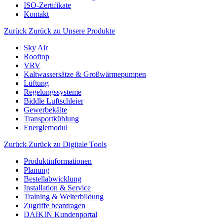
ISO-Zertifikate
Kontakt
Zurück
Zurück zu Unsere Produkte
Sky Air
Rooftop
VRV
Kaltwassersätze & Großwärmepumpen
Lüftung
Regelungssysteme
Biddle Luftschleier
Gewerbekälte
Transportkühlung
Energiemodul
Zurück
Zurück zu Digitale Tools
Produktinformationen
Planung
Bestellabwicklung
Installation & Service
Training & Weiterbildung
Zugriffe beantragen
DAIKIN Kundenportal