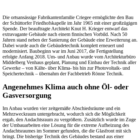
Die ortsansässige Fabrikantenfamilie Criegee ermöglichte den Bau
der Schüttorfer Friedhofskapelle im Jahr 1965 mit einer großzügigen
Spende. Der beauftragte Architekt Knut H. Krieger entwarf das
extravagante Gebäude nach einem finnischen Vorbild. Nach 50
Jahren stand neben der Sanierung der Gebäude eine Erweiterung an.
Dabei wurde auch die Gebäudetechnik komplett erneuert und
modernisiert. Baubeginn war im Juni 2017, die Fertigstellung
erfolgte Anfang 2018. Um- und Anbau wurde vom Architekturbüro
Middelberg Venhaus geplant, Planung und Einbau der Technik aller
Gewerke – von Kälte- über Klima- bis hin zur Photovoltaik- und
Speichertechnik – übernahm der Fachbetrieb Rönne Technik.
Angenehmes Klima auch ohne Öl- oder
Gasversorgung
Im Anbau wurden vier zeitgemäße Abschiedsräume und ein
Mehrzweckraum untergebracht, wodurch sich die Möglichkeit
ergab, den Andachtsraum zu vergrößern. Zusätzlich wurde im Zuge
der Umbauarbeiten eine Lösung für die extreme Aufheizung des
Andachtsraumes im Sommer gefunden, die die Glasfront mit sich
bringt. Die bisherige Technik des Gebäudes bestand aus einer