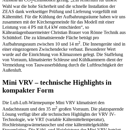
2
Wahl war die hohe Sicherheit und die schnelle Installation der
ZEAS dank werkseitiger Prüfung und Lieferung vorgefüllt mit
Kältemittel. Für die Kühlung der Aufbahrungsräume haben wir uns
zusammen mit der Kirchengemeinde für das Modell mit einer
Leistung von 4 PS mit 8,4 kW entschieden“, so
Kälteanlagenbauermeister Christian Brauer von Rönne Technik aus
Schüttdorf. Die zu klimatisierende Fläche beträgt pro
2
Aufbahrungsraum zwischen 10 und 14 m
. Die Innengeräte sind in
einer eingezogenen Zwischendecke verbaut. Besonderer Wert
wurde auf die Einrichtung von Klimazonen gelegt. Die Staffelung
von Vorraum, klimatisierter Schleuse und Kühlkammern dient der
Vermeidung von Tauwasserbildung durch die Luftfeuchtigkeit der
Außenluft.
Mini VRV – technische Highlights in
kompakter Form
Die Luft-Luft-Wärmepumpe Mini VRV klimatisiert den
2
Andachtsraum und den 35 m
großen Vorraum. Die platzsparende
Lösung verfügt über alle technischen Highlights der VRV IV-
Technologie, wie VRT (variable Kältemitteltemperatur),
Hochleistungswärmetauscher und eine kältemittelgekühlte
Steuerplatine. Die Kühl- und Heizleistung der Mini VRV beträgt