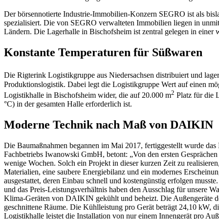
Der börsennotierte Industrie-Immobilien-Konzern SEGRO ist als bisla
spezialisiert. Die von SEGRO verwalteten Immobilien liegen in unmi
Ländern. Die Lagerhalle in Bischofsheim ist zentral gelegen in einer 
Konstante Temperaturen für Süßwaren
Die Rigterink Logistikgruppe aus Niedersachsen distribuiert und lage
Produktionslogistik. Dabei legt die Logistikgruppe Wert auf einen m
2
Logistikhalle in Bischofsheim wider, die auf 20.000 m
Platz für die
°C) in der gesamten Halle erforderlich ist.
Moderne Technik nach Maß von DAIKIN
Die Baumaßnahmen begannen im Mai 2017, fertiggestellt wurde das L
Fachbetriebs Iwanowski GmbH, betont: „Von den ersten Gesprächen ü
wenige Wochen. Solch ein Projekt in dieser kurzen Zeit zu realisieren,
Materialien, eine saubere Energiebilanz und ein modernes Erscheinun
ausgestattet, deren Einbau schnell und kostengünstig erfolgen mus
und das Preis-Leistungsverhältnis haben den Ausschlag für unsere Wa
Klima-Geräten von DAIKIN gekühlt und beheizt. Die Außengeräte de
geschnittene Räume. Die Kühlleistung pro Gerät beträgt 24,10 kW, die
Logistikhalle leistet die Installation von nur einem Innengerät pro A