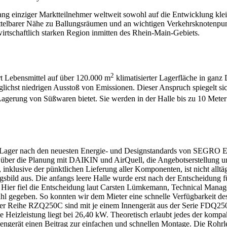
ng einziger Marktteilnehmer weltweit sowohl auf die Entwicklung klei
ttelbarer Nähe zu Ballungsräumen und an wichtigen Verkehrsknotenpun
wirtschaftlich starken Region inmitten des Rhein-Main-Gebiets.
2
rt Lebensmittel auf über 120.000 m
klimatisierter Lagerfläche in ganz
öglichst niedrigen Ausstoß von Emissionen. Dieser Anspruch spiegelt s
 Lagerung von Süßwaren bietet. Sie werden in der Halle bis zu 10 Mete
ager nach den neuesten Energie- und Designstandards von SEGRO Ende
ber die Planung mit DAIKIN und AirQuell, die Angebotserstellung un
 inklusive der pünktlichen Lieferung aller Komponenten, ist nicht alltä
gsbild aus. Die anfangs leere Halle wurde erst nach der Entscheidung 
ste. Hier fiel die Entscheidung laut Carsten Lümkemann, Technical 
hl gegeben. So konnten wir dem Mieter eine schnelle Verfügbarkeit des
r Reihe RZQ250C sind mit je einem Innengerät aus der Serie FDQ250
 Heizleistung liegt bei 26,40 kW. Theoretisch erlaubt jedes der kompa
ußengerät einen Beitrag zur einfachen und schnellen Montage. Die Rohrl