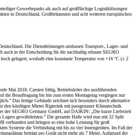
nteiliger Gewerbeparks als auch auf großflächige Logistiklösungen
kten in Deutschland, Großbritannien und acht weiteren europäischen
 Deutschland. Die Dienstleistungen umfassen Transport-, Lager- und
ich auch in der Entscheidung für die nachhaltig erbaute SEGRO
r hoch gelagert, weshalb eine konstante Temperatur von +16 °C (± 2
 Mai 2018. Carsten Sittig, Betriebsleiter des ausführenden
d die Beauftragung bis hin zum ersten Montagetag vergingen nur
glich.“ Das fertige Gebäude zeichnet sich besonders durch alternative
für den künftigen Mieter Rigterink mit passgenauer Klimatechnik
Manager der SEGRO Germany GmbH, auf DAIKIN: „Die kurze Lieferzeit
 Lagers gewährleisten.“ Die gesamte Halle wird nun mit 32 Split
B verbunden und bringen so eine hohe Leistung für groß
kten Systeme die Verbindung mit bis zu vier Innengeräten. Im Fall der
eitungslänge beträgt pro Gerät nicht mehr als 7 Meter. Aufgrund der