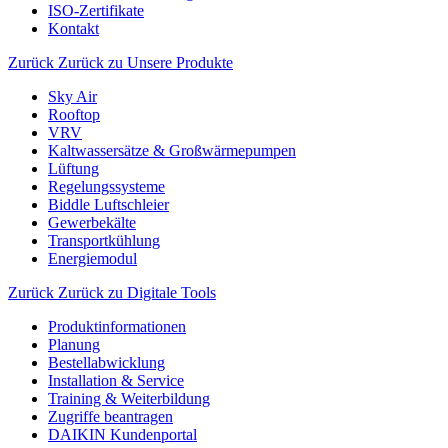
ISO-Zertifikate
Kontakt
Zurück
Zurück zu Unsere Produkte
Sky Air
Rooftop
VRV
Kaltwassersätze & Großwärmepumpen
Lüftung
Regelungssysteme
Biddle Luftschleier
Gewerbekälte
Transportkühlung
Energiemodul
Zurück
Zurück zu Digitale Tools
Produktinformationen
Planung
Bestellabwicklung
Installation & Service
Training & Weiterbildung
Zugriffe beantragen
DAIKIN Kundenportal