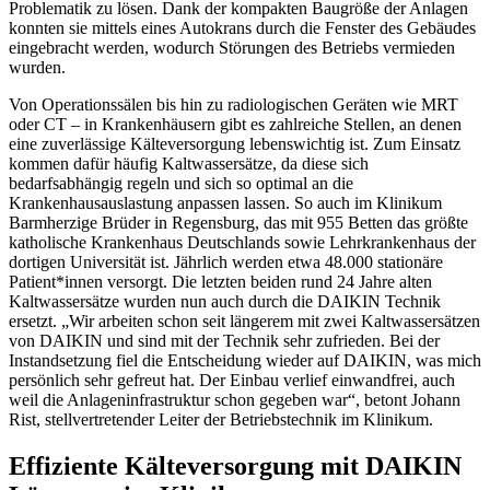
Problematik zu lösen. Dank der kompakten Baugröße der Anlagen
konnten sie mittels eines Autokrans durch die Fenster des Gebäudes
eingebracht werden, wodurch Störungen des Betriebs vermieden
wurden.
Von Operationssälen bis hin zu radiologischen Geräten wie MRT
oder CT – in Krankenhäusern gibt es zahlreiche Stellen, an denen
eine zuverlässige Kälteversorgung lebenswichtig ist. Zum Einsatz
kommen dafür häufig Kaltwassersätze, da diese sich
bedarfsabhängig regeln und sich so optimal an die
Krankenhausauslastung anpassen lassen. So auch im Klinikum
Barmherzige Brüder in Regensburg, das mit 955 Betten das größte
katholische Krankenhaus Deutschlands sowie Lehrkrankenhaus der
dortigen Universität ist. Jährlich werden etwa 48.000 stationäre
Patient*innen versorgt. Die letzten beiden rund 24 Jahre alten
Kaltwassersätze wurden nun auch durch die DAIKIN Technik
ersetzt. „Wir arbeiten schon seit längerem mit zwei Kaltwassersätzen
von DAIKIN und sind mit der Technik sehr zufrieden. Bei der
Instandsetzung fiel die Entscheidung wieder auf DAIKIN, was mich
persönlich sehr gefreut hat. Der Einbau verlief einwandfrei, auch
weil die Anlageninfrastruktur schon gegeben war“, betont Johann
Rist, stellvertretender Leiter der Betriebstechnik im Klinikum.
Effiziente Kälteversorgung mit DAIKIN