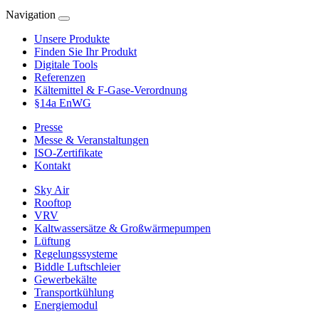
Navigation
Unsere Produkte
Finden Sie Ihr Produkt
Digitale Tools
Referenzen
Kältemittel & F-Gase-Verordnung
§14a EnWG
Presse
Messe & Veranstaltungen
ISO-Zertifikate
Kontakt
Sky Air
Rooftop
VRV
Kaltwassersätze & Großwärmepumpen
Lüftung
Regelungssysteme
Biddle Luftschleier
Gewerbekälte
Transportkühlung
Energiemodul