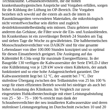
Technikräume. Gebläsekonvektoren, die die hohen
krankenhaushygienischen Ansprüche und Vorgaben erfüllen, sorgen
für die Kühlung der Lüftung im OP-Bereich. Die Vorgaben
beziehen sich sowohl auf die extern als auch die intern in
Raumklimageräten verwendeten Materialien, die mikrobiologisch
nicht verstoffwechselbar sein dürfen und zugleich
desinfektionsmittelbeständig sein müssen. Dazu gehören unter
anderem das Gehäuse, die Filter sowie die Ein- und Auslassblenden.
Im Krankenhaus ist ein zuverlässiger Betrieb 24 Stunden am Tag
und sieben Tage die Woche zu gewährleisten. Die halbhermetischen
Monoschraubenverdichter von DAIKIN sind für eine gesamte
Lebensdauer von über 100.000 Stunden konzipiert und so optimal
für diesen Einsatzbereich geeignet. Die Auslegung auf das
Kältemittel R-134a sorgt für maximale Energieeffizienz. In der
Baugröße 130 verfügen die Kaltwassersätze der Serie EWLD-J über
eine Kühlleistung von je 128 kW sowie einen Kältekreis, der autark
funktioniert und so eine hohe Anlagensicherheit garantiert. Der
Kaltwassereintritt liegt bei 12 °C, der -austritt bei 7 °C. Der
stufenlose Übergang zwischen den Teillaststufen von 25 bis 100 %
sorgt für einen effizienten Betrieb sowohl bei niedriger als auch bei
hoher Auslastung des Klinikums. Im Vergleich zur zuvor
eingesetzten Hubkolbentechnologie mit einer Leistungsabstufung
von 25 – 50 – 75 – 100 % erreicht man dank der
Schraubenverdichter der neu installierten Kaltwassersätze und deren
stufenloser Leistungsregelung im Durchschnitt zwischen 10 und 20