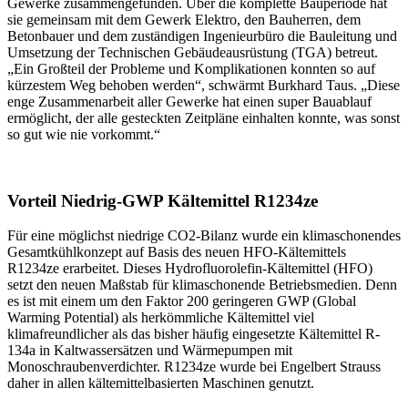
Gewerke zusammengefunden. Über die komplette Bauperiode hat
sie gemeinsam mit dem Gewerk Elektro, den Bauherren, dem
Betonbauer und dem zuständigen Ingenieurbüro die Bauleitung und
Umsetzung der Technischen Gebäudeausrüstung (TGA) betreut.
„Ein Großteil der Probleme und Komplikationen konnten so auf
kürzestem Weg behoben werden“, schwärmt Burkhard Taus. „Diese
enge Zusammenarbeit aller Gewerke hat einen super Bauablauf
ermöglicht, der alle gesteckten Zeitpläne einhalten konnte, was sonst
so gut wie nie vorkommt.“
Vorteil Niedrig-GWP Kältemittel R1234ze
Für eine möglichst niedrige CO2-Bilanz wurde ein klimaschonendes
Gesamtkühlkonzept auf Basis des neuen HFO-Kältemittels
R1234ze erarbeitet. Dieses Hydrofluorolefin-Kältemittel (HFO)
setzt den neuen Maßstab für klimaschonende Betriebsmedien. Denn
es ist mit einem um den Faktor 200 geringeren GWP (Global
Warming Potential) als herkömmliche Kältemittel viel
klimafreundlicher als das bisher häufig eingesetzte Kältemittel R-
134a in Kaltwassersätzen und Wärmepumpen mit
Monoschraubenverdichter. R1234ze wurde bei Engelbert Strauss
daher in allen kältemittelbasierten Maschinen genutzt.