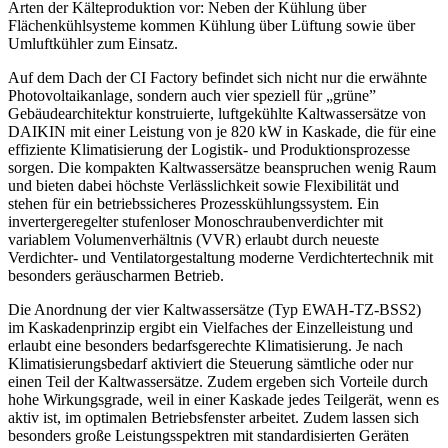
Arten der Kälteproduktion vor: Neben der Kühlung über
Flächenkühlsysteme kommen Kühlung über Lüftung sowie über
Umluftkühler zum Einsatz.
Auf dem Dach der CI Factory befindet sich nicht nur die erwähnte
Photovoltaikanlage, sondern auch vier speziell für „grüne”
Gebäudearchitektur konstruierte, luftgekühlte Kaltwassersätze von
DAIKIN mit einer Leistung von je 820 kW in Kaskade, die für eine
effiziente Klimatisierung der Logistik- und Produktionsprozesse
sorgen. Die kompakten Kaltwassersätze beanspruchen wenig Raum
und bieten dabei höchste Verlässlichkeit sowie Flexibilität und
stehen für ein betriebssicheres Prozesskühlungssystem. Ein
invertergeregelter stufenloser Monoschraubenverdichter mit
variablem Volumenverhältnis (VVR) erlaubt durch neueste
Verdichter- und Ventilatorgestaltung moderne Verdichtertechnik mit
besonders geräuscharmen Betrieb.
Die Anordnung der vier Kaltwassersätze (Typ EWAH-TZ-BSS2)
im Kaskadenprinzip ergibt ein Vielfaches der Einzelleistung und
erlaubt eine besonders bedarfsgerechte Klimatisierung. Je nach
Klimatisierungsbedarf aktiviert die Steuerung sämtliche oder nur
einen Teil der Kaltwassersätze. Zudem ergeben sich Vorteile durch
hohe Wirkungsgrade, weil in einer Kaskade jedes Teilgerät, wenn es
aktiv ist, im optimalen Betriebsfenster arbeitet. Zudem lassen sich
besonders große Leistungsspektren mit standardisierten Geräten