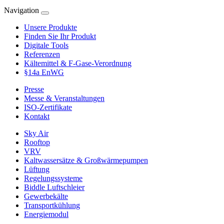
Navigation
Unsere Produkte
Finden Sie Ihr Produkt
Digitale Tools
Referenzen
Kältemittel & F-Gase-Verordnung
§14a EnWG
Presse
Messe & Veranstaltungen
ISO-Zertifikate
Kontakt
Sky Air
Rooftop
VRV
Kaltwassersätze & Großwärmepumpen
Lüftung
Regelungssysteme
Biddle Luftschleier
Gewerbekälte
Transportkühlung
Energiemodul