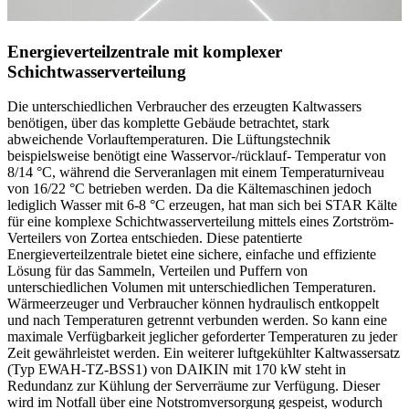
Energieverteilzentrale mit komplexer
Schichtwasserverteilung
Die unterschiedlichen Verbraucher des erzeugten Kaltwassers
benötigen, über das komplette Gebäude betrachtet, stark
abweichende Vorlauftemperaturen. Die Lüftungstechnik
beispielsweise benötigt eine Wasservor-/rücklauf- Temperatur von
8/14 °C, während die Serveranlagen mit einem Temperaturniveau
von 16/22 °C betrieben werden. Da die Kältemaschinen jedoch
lediglich Wasser mit 6-8 °C erzeugen, hat man sich bei STAR Kälte
für eine komplexe Schichtwasserverteilung mittels eines Zortström-
Verteilers von Zortea entschieden. Diese patentierte
Energieverteilzentrale bietet eine sichere, einfache und effiziente
Lösung für das Sammeln, Verteilen und Puffern von
unterschiedlichen Volumen mit unterschiedlichen Temperaturen.
Wärmeerzeuger und Verbraucher können hydraulisch entkoppelt
und nach Temperaturen getrennt verbunden werden. So kann eine
maximale Verfügbarkeit jeglicher geforderter Temperaturen zu jeder
Zeit gewährleistet werden. Ein weiterer luftgekühlter Kaltwassersatz
(Typ EWAH-TZ-BSS1) von DAIKIN mit 170 kW steht in
Redundanz zur Kühlung der Serverräume zur Verfügung. Dieser
wird im Notfall über eine Notstromversorgung gespeist, wodurch