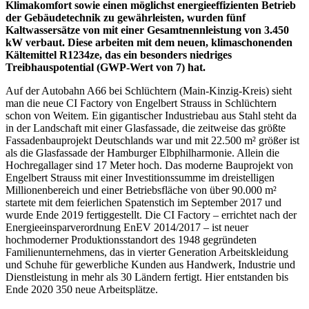
Klimakomfort sowie einen möglichst energieeffizienten Betrieb
der Gebäudetechnik zu gewährleisten, wurden fünf
Kaltwassersätze von mit einer Gesamtnennleistung von 3.450
kW verbaut. Diese arbeiten mit dem neuen, klimaschonenden
Kältemittel R1234ze, das ein besonders niedriges
Treibhauspotential (GWP-Wert von 7) hat.
Auf der Autobahn A66 bei Schlüchtern (Main-Kinzig-Kreis) sieht
man die neue CI Factory von Engelbert Strauss in Schlüchtern
schon von Weitem. Ein gigantischer Industriebau aus Stahl steht da
in der Landschaft mit einer Glasfassade, die zeitweise das größte
Fassadenbauprojekt Deutschlands war und mit 22.500 m² größer ist
als die Glasfassade der Hamburger Elbphilharmonie. Allein die
Hochregallager sind 17 Meter hoch. Das moderne Bauprojekt von
Engelbert Strauss mit einer Investitionssumme im dreistelligen
Millionenbereich und einer Betriebsfläche von über 90.000 m²
startete mit dem feierlichen Spatenstich im September 2017 und
wurde Ende 2019 fertiggestellt. Die CI Factory – errichtet nach der
Energieeinsparverordnung EnEV 2014/2017 – ist neuer
hochmoderner Produktionsstandort des 1948 gegründeten
Familienunternehmens, das in vierter Generation Arbeitskleidung
und Schuhe für gewerbliche Kunden aus Handwerk, Industrie und
Dienstleistung in mehr als 30 Ländern fertigt. Hier entstanden bis
Ende 2020 350 neue Arbeitsplätze.