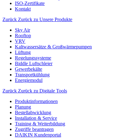
ISO-Zertifikate
Kontakt
Zurück
Zurück zu Unsere Produkte
Sky Air
Rooftop
VRV
Kaltwassersätze & Großwärmepumpen
Lüftung
Regelungssysteme
Biddle Luftschleier
Gewerbekälte
Transportkühlung
Energiemodul
Zurück
Zurück zu Digitale Tools
Produktinformationen
Planung
Bestellabwicklung
Installation & Service
Training & Weiterbildung
Zugriffe beantragen
DAIKIN Kundenportal