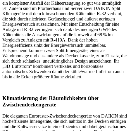
ein kompletter Ausfall der Kälteerzeugung so gut wie unmöglich
ist. Zudem sind im Pförtnerhaus und Server zwei DAIKIN Split-
Klimageräte mit dem klimaschonenden Kältemittel R-32 verbaut,
die sich durch niedrigen Geräuschpegel und äußerst geringen
Energieverbrauch auszeichnen. Mit einer Entscheidung für eine
Anlage mit R-32 verringern sich dank des niedrigen GWP des
Kältemittels die Auswirkungen auf die Umwelt auf 68 % im
Vergleich zu Anlagen mit R-410A. Dank der hohen
Energieeffizienz sinkt der Energieverbrauch unmittelbar.
Entsprechend kommen zwei Split-Innengeräte, eines als
Wandmontage und das andere als Deckenkassette, zum Einsatz, die
sich durch schlankes, unaufdringliches Design auszeichnen. Ihr
„3D-Luftstrom“ kombiniert vertikales und horizontales
automatisches Schwenken damit der kühle/warme Luftstrom auch
bis in alle Ecken größerer Räume zirkuliert.
Klimatisierung der Räumlichkeiten über
Zwischendeckengeräte
Die eleganten Euroraster-Zwischendeckengeräte von DAIKIN sind
hocheffiziente Innengeräte, die sich nahtlos in die Decken einfügen
und die Kaltwassersätze in ein effizientes und dabei geräuscharmes