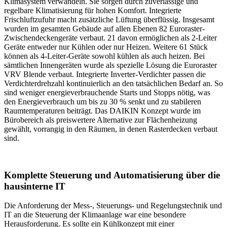
Klimasystem verwandeln. Sie sorgen durch zuverlässige und
regelbare Klimatisierung für hohen Komfort. Integrierte
Frischluftzufuhr macht zusätzliche Lüftung überflüssig. Insgesamt
wurden im gesamten Gebäude auf allen Ebenen 82 Euroraster-
Zwischendeckengeräte verbaut. 21 davon ermöglichen als 2-Leiter
Geräte entweder nur Kühlen oder nur Heizen. Weitere 61 Stück
können als 4-Leiter-Geräte sowohl kühlen als auch heizen. Bei
sämtlichen Innengeräten wurde als spezielle Lösung die Euroraster
VRV Blende verbaut. Integrierte Inverter-Verdichter passen die
Verdichterdrehzahl kontinuierlich an den tatsächlichen Bedarf an. So
sind weniger energieverbrauchende Starts und Stopps nötig, was
den Energieverbrauch um bis zu 30 % senkt und zu stabileren
Raumtemperaturen beiträgt. Das DAIKIN Konzept wurde im
Bürobereich als preiswertere Alternative zur Flächenheizung
gewählt, vorrangig in den Räumen, in denen Rasterdecken verbaut
sind.
Komplette Steuerung und Automatisierung über die
hausinterne IT
Die Anforderung der Mess-, Steuerungs- und Regelungstechnik und
IT an die Steuerung der Klimaanlage war eine besondere
Herausforderung. Es sollte ein Kühlkonzept mit einer