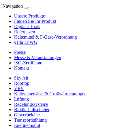
Navigation
Unsere Produkte
Finden Sie Ihr Produkt
Digitale Tools
Referenzen
Kältemittel & F-Gase-Verordnung
§14a EnWG
Presse
Messe & Veranstaltungen
ISO-Zertifikate
Kontakt
Sky Air
Rooftop
VRV
Kaltwassersätze & Großwärmepumpen
Lüftung
Regelungssysteme
Biddle Luftschleier
Gewerbekälte
Transportkühlung
Energiemodul