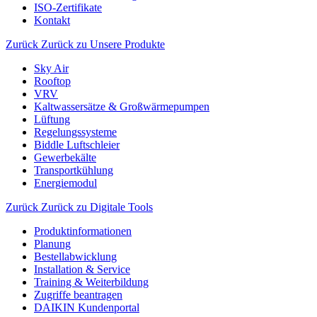
ISO-Zertifikate
Kontakt
Zurück
Zurück zu Unsere Produkte
Sky Air
Rooftop
VRV
Kaltwassersätze & Großwärmepumpen
Lüftung
Regelungssysteme
Biddle Luftschleier
Gewerbekälte
Transportkühlung
Energiemodul
Zurück
Zurück zu Digitale Tools
Produktinformationen
Planung
Bestellabwicklung
Installation & Service
Training & Weiterbildung
Zugriffe beantragen
DAIKIN Kundenportal