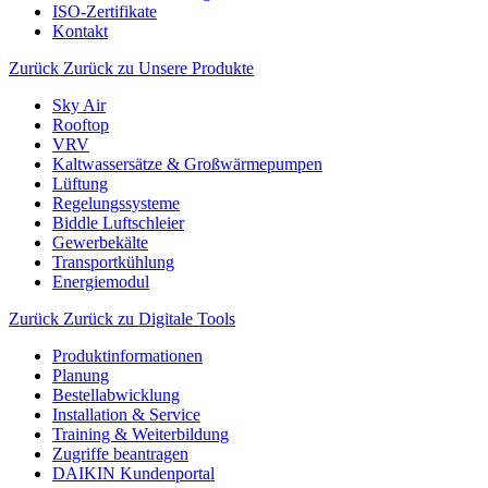
ISO-Zertifikate
Kontakt
Zurück
Zurück zu Unsere Produkte
Sky Air
Rooftop
VRV
Kaltwassersätze & Großwärmepumpen
Lüftung
Regelungssysteme
Biddle Luftschleier
Gewerbekälte
Transportkühlung
Energiemodul
Zurück
Zurück zu Digitale Tools
Produktinformationen
Planung
Bestellabwicklung
Installation & Service
Training & Weiterbildung
Zugriffe beantragen
DAIKIN Kundenportal