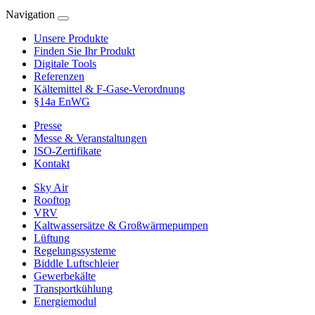
Navigation
Unsere Produkte
Finden Sie Ihr Produkt
Digitale Tools
Referenzen
Kältemittel & F-Gase-Verordnung
§14a EnWG
Presse
Messe & Veranstaltungen
ISO-Zertifikate
Kontakt
Sky Air
Rooftop
VRV
Kaltwassersätze & Großwärmepumpen
Lüftung
Regelungssysteme
Biddle Luftschleier
Gewerbekälte
Transportkühlung
Energiemodul