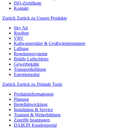
ISO-Zertifikate
Kontakt
Zurück
Zurück zu Unsere Produkte
Sky Air
Rooftop
VRV
Kaltwassersätze & Großwärmepumpen
Lüftung
Regelungssysteme
Biddle Luftschleier
Gewerbekälte
Transportkühlung
Energiemodul
Zurück
Zurück zu Digitale Tools
Produktinformationen
Planung
Bestellabwicklung
Installation & Service
Training & Weiterbildung
Zugriffe beantragen
DAIKIN Kundenportal