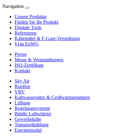
Navigation
Unsere Produkte
Finden Sie Ihr Produkt
Digitale Tools
Referenzen
Kältemittel & F-Gase-Verordnung
§14a EnWG
Presse
Messe & Veranstaltungen
ISO-Zertifikate
Kontakt
Sky Air
Rooftop
VRV
Kaltwassersätze & Großwärmepumpen
Lüftung
Regelungssysteme
Biddle Luftschleier
Gewerbekälte
Transportkühlung
Energiemodul