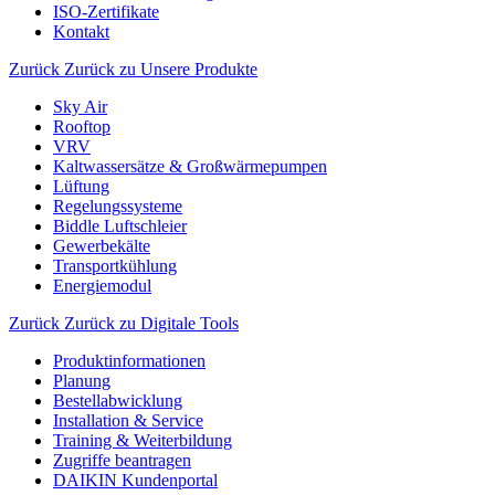
ISO-Zertifikate
Kontakt
Zurück
Zurück zu Unsere Produkte
Sky Air
Rooftop
VRV
Kaltwassersätze & Großwärmepumpen
Lüftung
Regelungssysteme
Biddle Luftschleier
Gewerbekälte
Transportkühlung
Energiemodul
Zurück
Zurück zu Digitale Tools
Produktinformationen
Planung
Bestellabwicklung
Installation & Service
Training & Weiterbildung
Zugriffe beantragen
DAIKIN Kundenportal