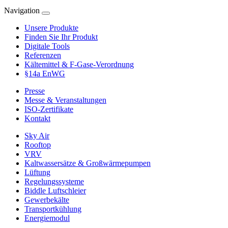
Navigation
Unsere Produkte
Finden Sie Ihr Produkt
Digitale Tools
Referenzen
Kältemittel & F-Gase-Verordnung
§14a EnWG
Presse
Messe & Veranstaltungen
ISO-Zertifikate
Kontakt
Sky Air
Rooftop
VRV
Kaltwassersätze & Großwärmepumpen
Lüftung
Regelungssysteme
Biddle Luftschleier
Gewerbekälte
Transportkühlung
Energiemodul