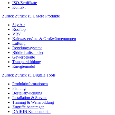
ISO-Zertifikate
Kontakt
Zurück
Zurück zu Unsere Produkte
Sky Air
Rooftop
VRV
Kaltwassersätze & Großwärmepumpen
Lüftung
Regelungssysteme
Biddle Luftschleier
Gewerbekälte
Transportkühlung
Energiemodul
Zurück
Zurück zu Digitale Tools
Produktinformationen
Planung
Bestellabwicklung
Installation & Service
Training & Weiterbildung
Zugriffe beantragen
DAIKIN Kundenportal