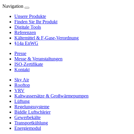
Navigation
Unsere Produkte
Finden Sie Ihr Produkt
Digitale Tools
Referenzen
Kältemittel & F-Gase-Verordnung
§14a EnWG
Presse
Messe & Veranstaltungen
ISO-Zertifikate
Kontakt
Sky Air
Rooftop
VRV
Kaltwassersätze & Großwärmepumpen
Lüftung
Regelungssysteme
Biddle Luftschleier
Gewerbekälte
Transportkühlung
Energiemodul