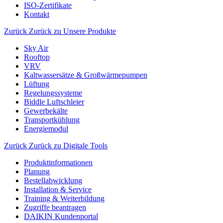
ISO-Zertifikate
Kontakt
Zurück
Zurück zu Unsere Produkte
Sky Air
Rooftop
VRV
Kaltwassersätze & Großwärmepumpen
Lüftung
Regelungssysteme
Biddle Luftschleier
Gewerbekälte
Transportkühlung
Energiemodul
Zurück
Zurück zu Digitale Tools
Produktinformationen
Planung
Bestellabwicklung
Installation & Service
Training & Weiterbildung
Zugriffe beantragen
DAIKIN Kundenportal