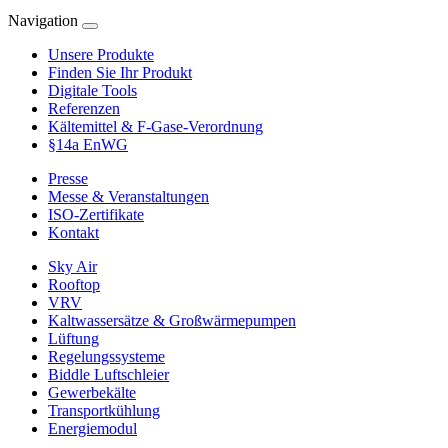
Navigation
Unsere Produkte
Finden Sie Ihr Produkt
Digitale Tools
Referenzen
Kältemittel & F-Gase-Verordnung
§14a EnWG
Presse
Messe & Veranstaltungen
ISO-Zertifikate
Kontakt
Sky Air
Rooftop
VRV
Kaltwassersätze & Großwärmepumpen
Lüftung
Regelungssysteme
Biddle Luftschleier
Gewerbekälte
Transportkühlung
Energiemodul