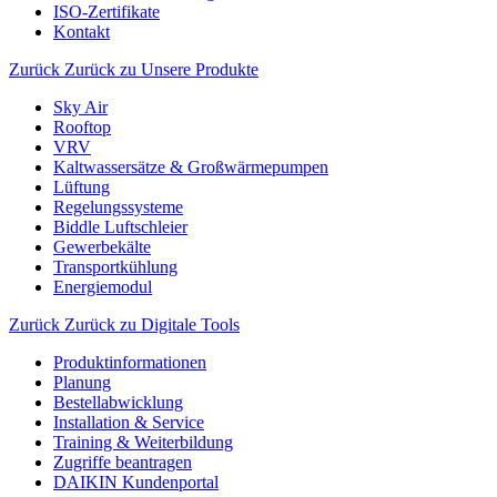
ISO-Zertifikate
Kontakt
Zurück
Zurück zu Unsere Produkte
Sky Air
Rooftop
VRV
Kaltwassersätze & Großwärmepumpen
Lüftung
Regelungssysteme
Biddle Luftschleier
Gewerbekälte
Transportkühlung
Energiemodul
Zurück
Zurück zu Digitale Tools
Produktinformationen
Planung
Bestellabwicklung
Installation & Service
Training & Weiterbildung
Zugriffe beantragen
DAIKIN Kundenportal