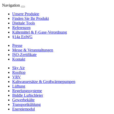
Navigation
Unsere Produkte
Finden Sie Ihr Produkt
Digitale Tools
Referenzen
Kältemittel & F-Gase-Verordnung
§14a EnWG
Presse
Messe & Veranstaltungen
ISO-Zertifikate
Kontakt
Sky Air
Rooftop
VRV
Kaltwassersätze & Großwärmepumpen
Lüftung
Regelungssysteme
Biddle Luftschleier
Gewerbekälte
Transportkühlung
Energiemodul