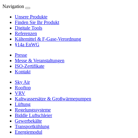
Navigation
Unsere Produkte
Finden Sie Ihr Produkt
Digitale Tools
Referenzen
Kältemittel & F-Gase-Verordnung
§14a EnWG
Presse
Messe & Veranstaltungen
ISO-Zertifikate
Kontakt
Sky Air
Rooftop
VRV
Kaltwassersätze & Großwärmepumpen
Lüftung
Regelungssysteme
Biddle Luftschleier
Gewerbekälte
Transportkühlung
Energiemodul