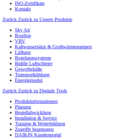
ISO-Zertifikate
Kontakt
Zurück
Zurück zu Unsere Produkte
Sky Air
Rooftop
VRV
Kaltwassersätze & Großwärmepumpen
Lüftung
Regelungssysteme
Biddle Luftschleier
Gewerbekälte
Transportkühlung
Energiemodul
Zurück
Zurück zu Digitale Tools
Produktinformationen
Planung
Bestellabwicklung
Installation & Service
Training & Weiterbildung
Zugriffe beantragen
DAIKIN Kundenportal