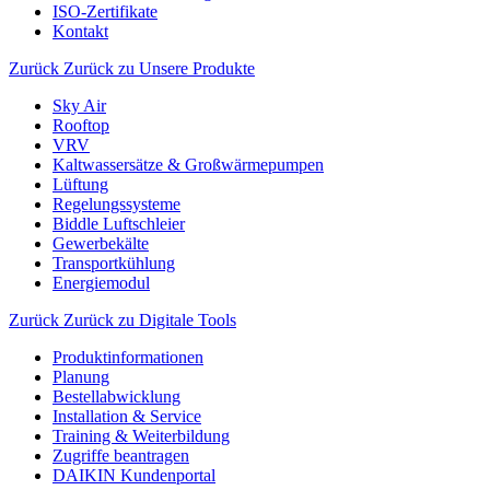
ISO-Zertifikate
Kontakt
Zurück
Zurück zu Unsere Produkte
Sky Air
Rooftop
VRV
Kaltwassersätze & Großwärmepumpen
Lüftung
Regelungssysteme
Biddle Luftschleier
Gewerbekälte
Transportkühlung
Energiemodul
Zurück
Zurück zu Digitale Tools
Produktinformationen
Planung
Bestellabwicklung
Installation & Service
Training & Weiterbildung
Zugriffe beantragen
DAIKIN Kundenportal