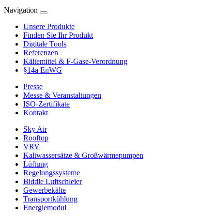
Navigation
Unsere Produkte
Finden Sie Ihr Produkt
Digitale Tools
Referenzen
Kältemittel & F-Gase-Verordnung
§14a EnWG
Presse
Messe & Veranstaltungen
ISO-Zertifikate
Kontakt
Sky Air
Rooftop
VRV
Kaltwassersätze & Großwärmepumpen
Lüftung
Regelungssysteme
Biddle Luftschleier
Gewerbekälte
Transportkühlung
Energiemodul