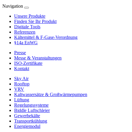
Navigation
Unsere Produkte
Finden Sie Ihr Produkt
Digitale Tools
Referenzen
Kältemittel & F-Gase-Verordnung
§14a EnWG
Presse
Messe & Veranstaltungen
ISO-Zertifikate
Kontakt
Sky Air
Rooftop
VRV
Kaltwassersätze & Großwärmepumpen
Lüftung
Regelungssysteme
Biddle Luftschleier
Gewerbekälte
Transportkühlung
Energiemodul