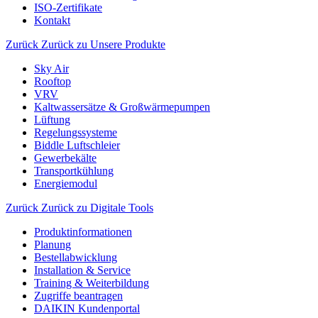
ISO-Zertifikate
Kontakt
Zurück
Zurück zu Unsere Produkte
Sky Air
Rooftop
VRV
Kaltwassersätze & Großwärmepumpen
Lüftung
Regelungssysteme
Biddle Luftschleier
Gewerbekälte
Transportkühlung
Energiemodul
Zurück
Zurück zu Digitale Tools
Produktinformationen
Planung
Bestellabwicklung
Installation & Service
Training & Weiterbildung
Zugriffe beantragen
DAIKIN Kundenportal