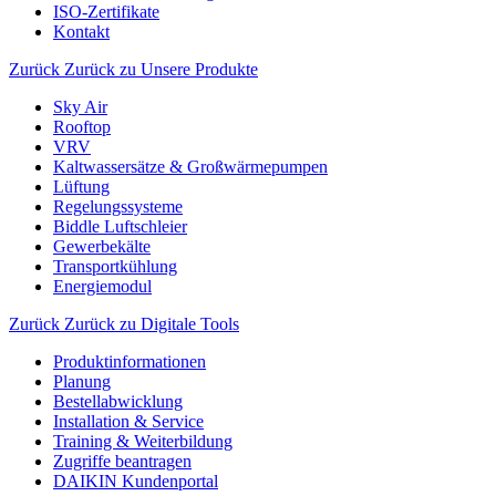
ISO-Zertifikate
Kontakt
Zurück
Zurück zu Unsere Produkte
Sky Air
Rooftop
VRV
Kaltwassersätze & Großwärmepumpen
Lüftung
Regelungssysteme
Biddle Luftschleier
Gewerbekälte
Transportkühlung
Energiemodul
Zurück
Zurück zu Digitale Tools
Produktinformationen
Planung
Bestellabwicklung
Installation & Service
Training & Weiterbildung
Zugriffe beantragen
DAIKIN Kundenportal