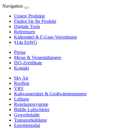
Navigation
Unsere Produkte
Finden Sie Ihr Produkt
Digitale Tools
Referenzen
Kältemittel & F-Gase-Verordnung
§14a EnWG
Presse
Messe & Veranstaltungen
ISO-Zertifikate
Kontakt
Sky Air
Rooftop
VRV
Kaltwassersätze & Großwärmepumpen
Lüftung
Regelungssysteme
Biddle Luftschleier
Gewerbekälte
Transportkühlung
Energiemodul