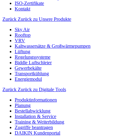
ISO-Zertifikate
Kontakt
Zurück
Zurück zu Unsere Produkte
Sky Air
Rooftop
VRV
Kaltwassersätze & Großwärmepumpen
Lüftung
Regelungssysteme
Biddle Luftschleier
Gewerbekälte
Transportkühlung
Energiemodul
Zurück
Zurück zu Digitale Tools
Produktinformationen
Planung
Bestellabwicklung
Installation & Service
Training & Weiterbildung
Zugriffe beantragen
DAIKIN Kundenportal