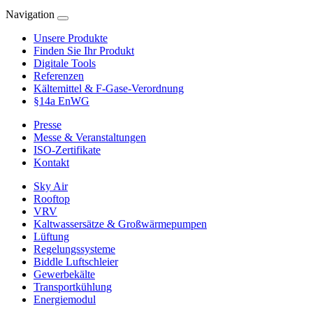
Navigation
Unsere Produkte
Finden Sie Ihr Produkt
Digitale Tools
Referenzen
Kältemittel & F-Gase-Verordnung
§14a EnWG
Presse
Messe & Veranstaltungen
ISO-Zertifikate
Kontakt
Sky Air
Rooftop
VRV
Kaltwassersätze & Großwärmepumpen
Lüftung
Regelungssysteme
Biddle Luftschleier
Gewerbekälte
Transportkühlung
Energiemodul