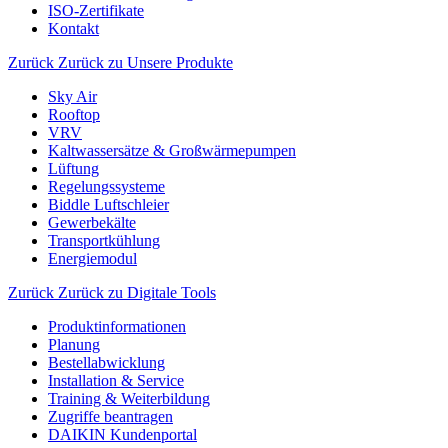
ISO-Zertifikate
Kontakt
Zurück
Zurück zu Unsere Produkte
Sky Air
Rooftop
VRV
Kaltwassersätze & Großwärmepumpen
Lüftung
Regelungssysteme
Biddle Luftschleier
Gewerbekälte
Transportkühlung
Energiemodul
Zurück
Zurück zu Digitale Tools
Produktinformationen
Planung
Bestellabwicklung
Installation & Service
Training & Weiterbildung
Zugriffe beantragen
DAIKIN Kundenportal