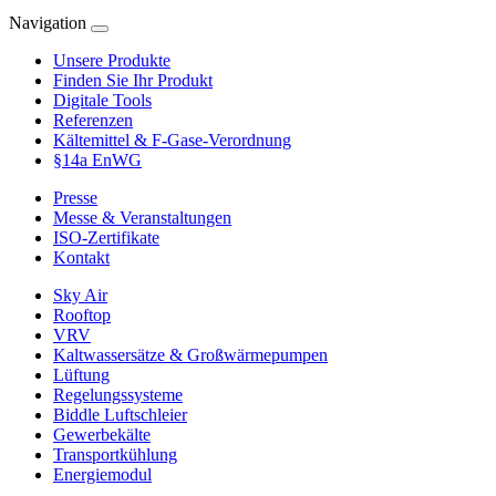
Navigation
Unsere Produkte
Finden Sie Ihr Produkt
Digitale Tools
Referenzen
Kältemittel & F-Gase-Verordnung
§14a EnWG
Presse
Messe & Veranstaltungen
ISO-Zertifikate
Kontakt
Sky Air
Rooftop
VRV
Kaltwassersätze & Großwärmepumpen
Lüftung
Regelungssysteme
Biddle Luftschleier
Gewerbekälte
Transportkühlung
Energiemodul