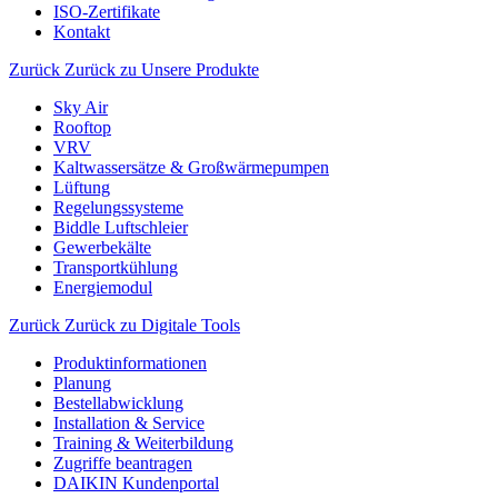
ISO-Zertifikate
Kontakt
Zurück
Zurück zu Unsere Produkte
Sky Air
Rooftop
VRV
Kaltwassersätze & Großwärmepumpen
Lüftung
Regelungssysteme
Biddle Luftschleier
Gewerbekälte
Transportkühlung
Energiemodul
Zurück
Zurück zu Digitale Tools
Produktinformationen
Planung
Bestellabwicklung
Installation & Service
Training & Weiterbildung
Zugriffe beantragen
DAIKIN Kundenportal