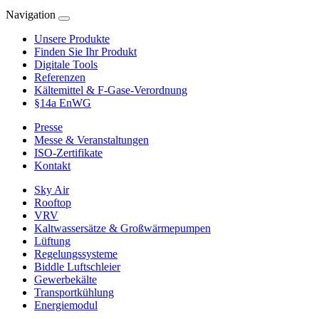
Navigation
Unsere Produkte
Finden Sie Ihr Produkt
Digitale Tools
Referenzen
Kältemittel & F-Gase-Verordnung
§14a EnWG
Presse
Messe & Veranstaltungen
ISO-Zertifikate
Kontakt
Sky Air
Rooftop
VRV
Kaltwassersätze & Großwärmepumpen
Lüftung
Regelungssysteme
Biddle Luftschleier
Gewerbekälte
Transportkühlung
Energiemodul