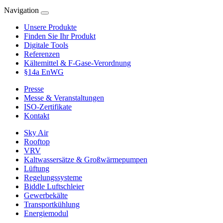
Navigation
Unsere Produkte
Finden Sie Ihr Produkt
Digitale Tools
Referenzen
Kältemittel & F-Gase-Verordnung
§14a EnWG
Presse
Messe & Veranstaltungen
ISO-Zertifikate
Kontakt
Sky Air
Rooftop
VRV
Kaltwassersätze & Großwärmepumpen
Lüftung
Regelungssysteme
Biddle Luftschleier
Gewerbekälte
Transportkühlung
Energiemodul