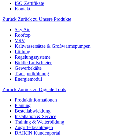
ISO-Zertifikate
Kontakt
Zurück
Zurück zu Unsere Produkte
Sky Air
Rooftop
VRV
Kaltwassersätze & Großwärmepumpen
Lüftung
Regelungssysteme
Biddle Luftschleier
Gewerbekälte
Transportkühlung
Energiemodul
Zurück
Zurück zu Digitale Tools
Produktinformationen
Planung
Bestellabwicklung
Installation & Service
Training & Weiterbildung
Zugriffe beantragen
DAIKIN Kundenportal